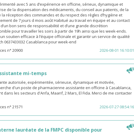
rimenté avec 5 ans d’expérience en officine, sérieux, dynamique et
ise de la dispensation des médicaments, du conseil aux patients, de la
e la réception des commandes et du respect des règles d’hygiène et
ement de 7 jours d mois août Habitué au travail en équipe et au contact
é d’un bon sens de responsabilité et d’une grande discrétion
nible pour travailler les soirs à partir de 19h ainsi que les week-ends.
n soutien efficace à l’équipe officinale et garantir un service de qualité
ach 0637433032 Casablanca pour week-end
ces n° 20900
2026-08-01 16:10:01
ssistante mi-temps
nte autorisée, expérimentée, sérieuse, dynamique et motivée,
herche d'un poste de pharmacienne assistante en officine à Casablanca,
t dans les secteurs d'Anfa, Maarif, 2 Mars, El Fida. Merci de me contacter
ces n° 21571
2026-07-27 08:54:16
terne lauréate de la FMPC disponible pour