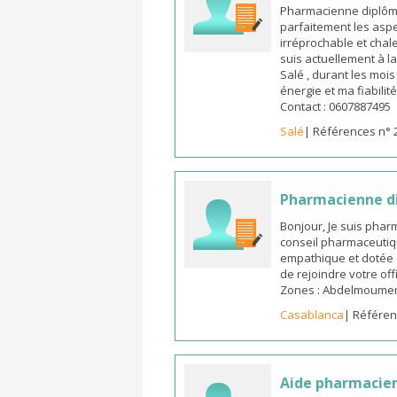
Pharmacienne diplômée
parfaitement les aspe
irréprochable et chal
suis actuellement à l
Salé , durant les moi
énergie et ma fiabilit
Contact : 0607887495
Salé
| Références n° 
Pharmacienne d
Bonjour, Je suis pha
conseil pharmaceutiq
empathique et dotée 
de rejoindre votre off
Zones : Abdelmoumen ,
Casablanca
| Référen
Aide pharmacie