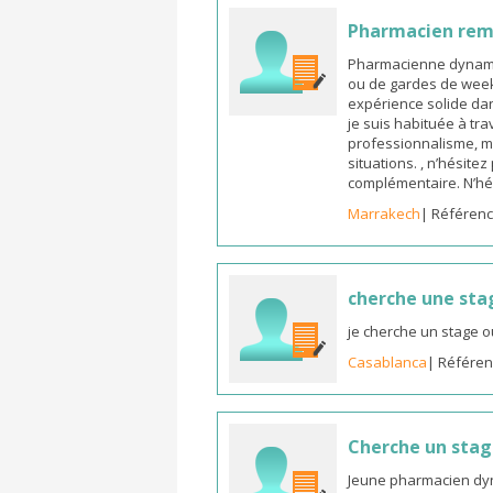
Pharmacien re
Pharmacienne dynamiq
ou de gardes de week-
expérience solide dan
je suis habituée à tr
professionnalisme, m
situations. , n’hésite
complémentaire. N’hé
Marrakech
| Référenc
cherche une sta
je cherche un stage o
Casablanca
| Référen
Cherche un sta
Jeune pharmacien dyn