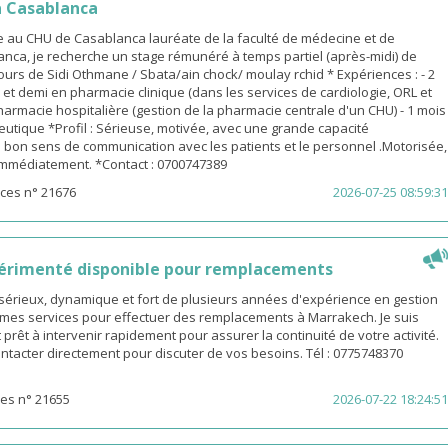
 Casablanca
 au CHU de Casablanca lauréate de la faculté de médecine et de
nca, je recherche un stage rémunéré à temps partiel (après-midi) de
urs de Sidi Othmane / Sbata/ain chock/ moulay rchid * Expériences : - 2
n et demi en pharmacie clinique (dans les services de cardiologie, ORL et
pharmacie hospitalière (gestion de la pharmacie centrale d'un CHU) - 1 mois
utique *Profil : Sérieuse, motivée, avec une grande capacité
 bon sens de communication avec les patients et le personnel .Motorisée,
 immédiatement. *Contact : 0700747389
ces n° 21676
2026-07-25 08:59:31
érimenté disponible pour remplacements
sérieux, dynamique et fort de plusieurs années d'expérience en gestion
e mes services pour effectuer des remplacements à Marrakech. Je suis
 prêt à intervenir rapidement pour assurer la continuité de votre activité.
ntacter directement pour discuter de vos besoins. Tél : 0775748370
es n° 21655
2026-07-22 18:24:51