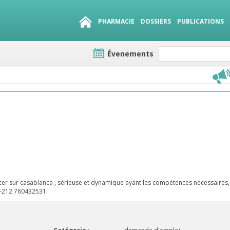
PHARMACIE
DOSSIERS
PUBLICATIONS
Évenements
e lots
sirables
QUE 1500.
es
er sur casablanca , sérieuse et dynamique ayant les compétences nécessaires,
 +212 760432531