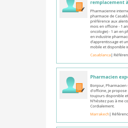
remplacement à
Pharmacienne interne
pharmacie de Casabla
préférence aux alento
mois en officine - 1 a
oncologie) - 1 an en 
en industrie pharmace
d’apprentissage et un
mobile et disponible
Casablanca
| Référen
Pharmacien exp
Bonjour, Pharmacien 
d'officine, je propos
toujours disponible et
N'hésitez pas à me co
Cordialement.
Marrakech
| Référenc