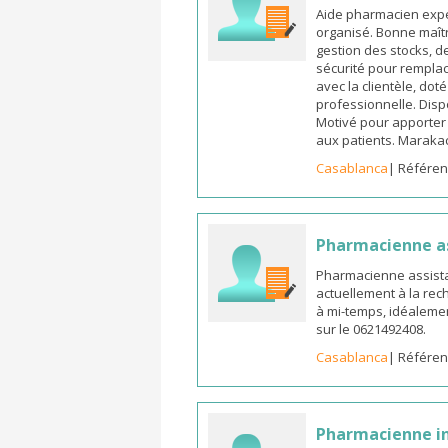
Aide pharmacien expé
organisé. Bonne maîtr
gestion des stocks, d
sécurité pour remplac
avec la clientèle, dot
professionnelle. Dispo
Motivé pour apporter u
aux patients. Marak
Casablanca
| Référen
Pharmacienne a
Pharmacienne assista
actuellement à la rec
à mi-temps, idéalemen
sur le 0621492408.
Casablanca
| Référen
Pharmacienne in