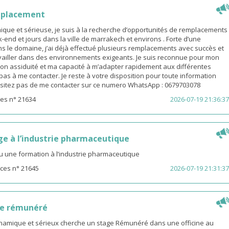
mplacement
ue et sérieuse, je suis à la recherche d’opportunités de remplacements
end et jours dans la ville de marrakech et environs . Forte d’une
s le domaine, j’ai déjà effectué plusieurs remplacements avec succès et
availler dans des environnements exigeants. Je suis reconnue pour mon
on assiduité et ma capacité à m’adapter rapidement aux différentes
z pas à me contacter. Je reste à votre disposition pour toute information
sitez pas de me contacter sur ce numero WhatsApp : 0679703078
es n° 21634
2026-07-19 21:36:37
ge à l’industrie pharmaceutique
u une formation à l’industrie pharmaceutique
ces n° 21645
2026-07-19 21:31:37
ge rémunéré
amique et sérieux cherche un stage Rémunéré dans une officine au