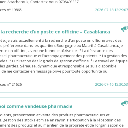
men Attacharouk, Contactez-nous 0706493337
ces n° 19865
2026-07-18 12:29:07
a recherche d’un poste en officine – Casablanca
, je suis actuellement à la recherche d’un poste en officine avec des
de préférence dans les quartiers Bourgogne ou Maarif à Casablanca. Je
nce en officine, avec une bonne maîtrise de : * La délivrance des
nseil pharmaceutique et l’accompagnement des patients. * La gestion des
s. * L’utilisation des logiciels de gestion d’officine. * Le travail en équipe
 des gardes. Sérieuse, dynamique et responsable, je suis disponible
 de me contacter en message privé pour toute opportunité ou
ces n° 21626
2026-07-16 15:30:53
poi comme vendeuse pharmacie
s clients, présentation et vente des produits pharmaceutiques et
gestion des stocks et mise en rayon. Participation à la réception des
nt des produits et au maintien de la propreté et de l’organisation de