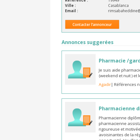
Référence :
19949
Ville :
Casablanca
Email :
rimsabaheddine
Contacter l’annonceur
Annonces suggerées
Pharmacie /gar
Je suis aide pharmaci
(weekend et nuit ) et
Agadir
| Références n
Pharmacienne di
Pharmacienne diplômée
pharmacienne assista
rigoureuse et motivée,
avoisinantes de la ré