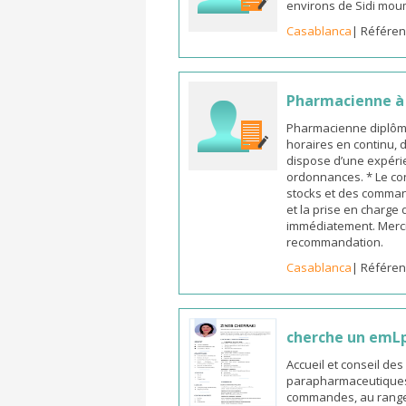
environs de Sidi mou
Casablanca
| Référen
Pharmacienne à l
Pharmacienne diplômée
horaires en continu, 
dispose d’une expérie
ordonnances. * Le co
stocks et des commande
et la prise en charge
immédiatement. Merci
recommandation.
Casablanca
| Référen
cherche un emL
Accueil et conseil de
parapharmaceutiques, 
commandes, au rangeme