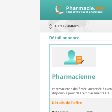
Alerte / AMMPS
Aureomycine ophtalmique : Rappel d
Nouveau : Déclaration d'effets indé
Détail annonce
ARRÊT DE COMMERCIALISATION
RAPPELS DE LOTS
Rappel de lots : ANTITOXINE TÉTANI
Rappel de lots : préparations lacté
Pharmacienne
Pharmacienne diplômée, autorisée à exerc
disponible pour des remplacements TEL:
Détails de l'offre