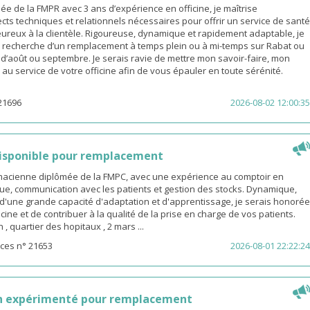
 de la FMPR avec 3 ans d’expérience en officine, je maîtrise
cts techniques et relationnels nécessaires pour offrir un service de santé
eureux à la clientèle. Rigoureuse, dynamique et rapidement adaptable, je
a recherche d’un remplacement à temps plein ou à mi-temps sur Rabat ou
s d’août ou septembre. Je serais ravie de mettre mon savoir-faire, mon
é au service de votre officine afin de vous épauler en toute sérénité.
21696
2026-08-02 12:00:35
isponible pour remplacement
rmacienne diplômée de la FMPC, avec une expérience au comptoir en
ue, communication avec les patients et gestion des stocks. Dynamique,
d'une grande capacité d'adaptation et d'apprentissage, je serais honorée
icine et de contribuer à la qualité de la prise en charge de vos patients.
 quartier des hopitaux , 2 mars ...
ces n° 21653
2026-08-01 22:22:24
n expérimenté pour remplacement