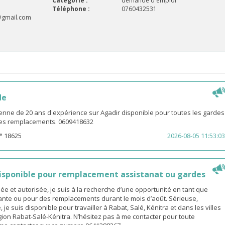
Catégorie :
demande d'emploi
Téléphone :
0760432531
@gmail.com
de
enne de 20 ans d'expérience sur Agadir disponible pour toutes les gardes
 les remplacements. 0609418632
° 18625
2026-08-05 11:53:03
sponible pour remplacement assistanat ou gardes
 et autorisée, je suis à la recherche d’une opportunité en tant que
nte ou pour des remplacements durant le mois d’août. Sérieuse,
 je suis disponible pour travailler à Rabat, Salé, Kénitra et dans les villes
gion Rabat-Salé-Kénitra. N’hésitez pas à me contacter pour toute