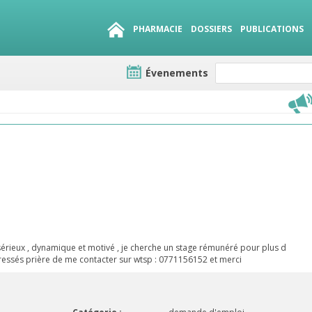
PHARMACIE
DOSSIERS
PUBLICATIONS
Évenements
e lots
sirables
QUE 1500.
es
sérieux , dynamique et motivé , je cherche un stage rémunéré pour plus d
téressés prière de me contacter sur wtsp : 0771156152 et merci