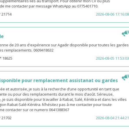
s supplémentaires liés au transport. Pour obtenir mon CV ou plus
i de me contacter par message WhatsApp au 0775401710.
° 21714
2026-08-06 17:16:08
de
enne de 20 ans d'expérience sur Agadir disponible pour toutes les gardes
 les remplacements. 0609418632
° 18625
2026-08-05 11:53:03
sponible pour remplacement assistanat ou gardes
 et autorisée, je suis à la recherche d’une opportunité en tant que
nte ou pour des remplacements durant le mois d’août. Sérieuse,
 je suis disponible pour travailler à Rabat, Salé, Kénitra et dans les villes
gion Rabat-Salé-Kénitra. N’hésitez pas à me contacter pour toute
z me contacter sur ce numero 0641388367
° 21702
2026-08-04 21:44:21