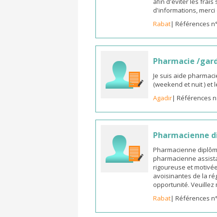
afin d'éviter les frai
d'informations, merc
Rabat
| Références n
Pharmacie /gar
Je suis aide pharmaci
(weekend et nuit ) et
Agadir
| Références n
Pharmacienne di
Pharmacienne diplômée
pharmacienne assista
rigoureuse et motivée,
avoisinantes de la ré
opportunité. Veuille
Rabat
| Références n