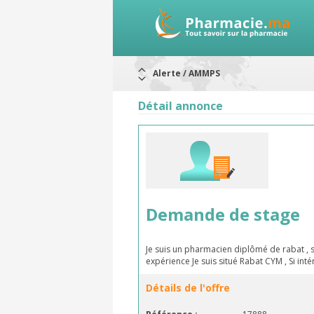
Alerte / AMMPS
Aureomycine ophtalmique : Rappel d
Nouveau : Déclaration d'effets indé
Détail annonce
ARRÊT DE COMMERCIALISATION
RAPPELS DE LOTS
Rappel de lots : ANTITOXINE TÉTANI
Rappel de lots : préparations lacté
Demande de stage
Je suis un pharmacien diplômé de rabat , 
expérience Je suis situé Rabat CYM , Si in
Détails de l'offre