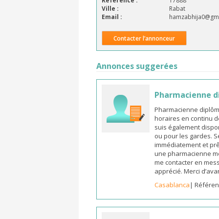
Référence :
17888
Ville :
Rabat
Email :
hamzabhija0@gma
Contacter l’annonceur
Annonces suggerées
Pharmacienne d
Pharmacienne diplômée
horaires en continu d
suis également dispon
ou pour les gardes. S
immédiatement et prêt
une pharmacienne mot
me contacter en mess
apprécié. Merci d’ava
Casablanca
| Référen