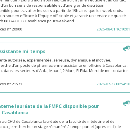
ement de 7 jours d mois août Habitué au travail en équipe et au contact
é d’un bon sens de responsabilité et d’une grande discrétion
nible pour travailler les soirs à partir de 19h ainsi que les week-ends.
n soutien efficace à l’équipe officinale et garantir un service de qualité
ach 0637433032 Casablanca pour week-end
ces n° 20900
2026-08-01 16:10:01
ssistante mi-temps
nte autorisée, expérimentée, sérieuse, dynamique et motivée,
herche d'un poste de pharmacienne assistante en officine à Casablanca,
t dans les secteurs d'Anfa, Maarif, 2 Mars, El Fida. Merci de me contacter
ces n° 21571
2026-07-27 08:54:16
terne lauréate de la FMPC disponible pour
 Casablanca
 au CHU de Casablanca lauréate de la faculté de médecine et de
nca, je recherche un stage rémunéré à temps partiel (après-midi) de