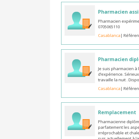
Pharmacien assi
Pharmacien expérimen
0705065110
Casablanca
| Référen
Pharmacien dipl
Je suis pharmacien à 
d’expérience. Sérieux
travaille la nuit . Di
Casablanca
| Référen
Remplacement
Pharmacienne diplômée
parfaitement les aspe
irréprochable et chal
suis actuellement à l