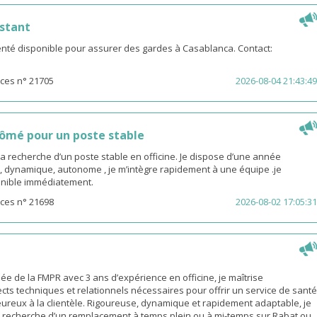
stant
té disponible pour assurer des gardes à Casablanca. Contact:
ces n° 21705
2026-08-04 21:43:49
ômé pour un poste stable
la recherche d’un poste stable en officine. Je dispose d’une année
, dynamique, autonome , je m’intègre rapidement à une équipe .je
sponible immédiatement.
ces n° 21698
2026-08-02 17:05:31
 de la FMPR avec 3 ans d’expérience en officine, je maîtrise
cts techniques et relationnels nécessaires pour offrir un service de santé
eureux à la clientèle. Rigoureuse, dynamique et rapidement adaptable, je
a recherche d’un remplacement à temps plein ou à mi-temps sur Rabat ou