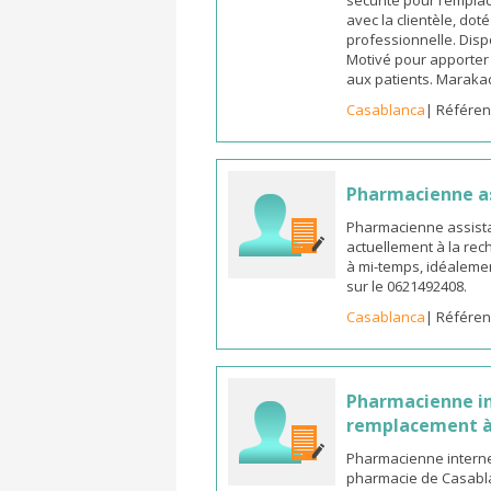
sécurité pour remplac
avec la clientèle, dot
professionnelle. Dispo
Motivé pour apporter u
aux patients. Marak
Casablanca
| Référen
Pharmacienne a
Pharmacienne assista
actuellement à la rec
à mi-temps, idéalemen
sur le 0621492408.
Casablanca
| Référen
Pharmacienne in
remplacement à
Pharmacienne interne
pharmacie de Casabla