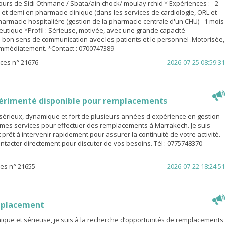
urs de Sidi Othmane / Sbata/ain chock/ moulay rchid * Expériences : - 2
n et demi en pharmacie clinique (dans les services de cardiologie, ORL et
pharmacie hospitalière (gestion de la pharmacie centrale d'un CHU) - 1 mois
utique *Profil : Sérieuse, motivée, avec une grande capacité
 bon sens de communication avec les patients et le personnel .Motorisée,
 immédiatement. *Contact : 0700747389
ces n° 21676
2026-07-25 08:59:31
érimenté disponible pour remplacements
sérieux, dynamique et fort de plusieurs années d'expérience en gestion
e mes services pour effectuer des remplacements à Marrakech. Je suis
 prêt à intervenir rapidement pour assurer la continuité de votre activité.
ntacter directement pour discuter de vos besoins. Tél : 0775748370
es n° 21655
2026-07-22 18:24:51
mplacement
ue et sérieuse, je suis à la recherche d’opportunités de remplacements