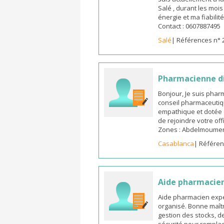
Salé , durant les moi
énergie et ma fiabilit
Contact : 0607887495
Salé
| Références n° 
Pharmacienne d
Bonjour, Je suis pha
conseil pharmaceutiq
empathique et dotée 
de rejoindre votre off
Zones : Abdelmoumen ,
Casablanca
| Référen
Aide pharmacie
Aide pharmacien expé
organisé. Bonne maîtr
gestion des stocks, d