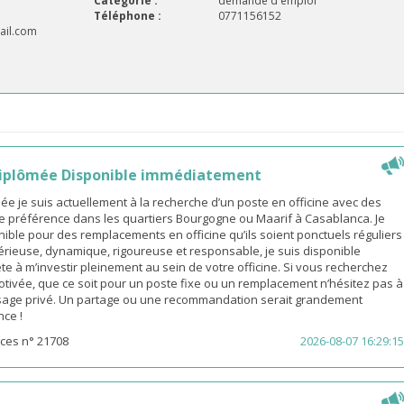
Catégorie :
demande d'emploi
Téléphone :
0771156152
il.com
iplômée Disponible immédiatement
 je suis actuellement à la recherche d’un poste en officine avec des
e préférence dans les quartiers Bourgogne ou Maarif à Casablanca. Je
ible pour des remplacements en officine qu’ils soient ponctuels réguliers
érieuse, dynamique, rigoureuse et responsable, je suis disponible
e à m’investir pleinement au sein de votre officine. Si vous recherchez
ivée, que ce soit pour un poste fixe ou un remplacement n’hésitez pas à
age privé. Un partage ou une recommandation serait grandement
nce !
ces n° 21708
2026-08-07 16:29:15