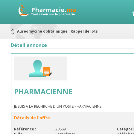
Aureomycine ophtalmique : Rappel de lots
Nouveau : Déclaration d'effets indésirables
ARRÊT DE COMMERCIALISATION
Détail annonce
RAPPELS DE LOTS
Rappel de lots : ANTITOXINE TÉTANIQUE 1500.
Rappel de lots : préparations lactées
Alerte / AMMPS
PHARMACIENNE
JE SUIS A LA RECHRCHE D UN POSTE PHARMACIENNE
Détails de l'offre
Référence :
20889
Catégori