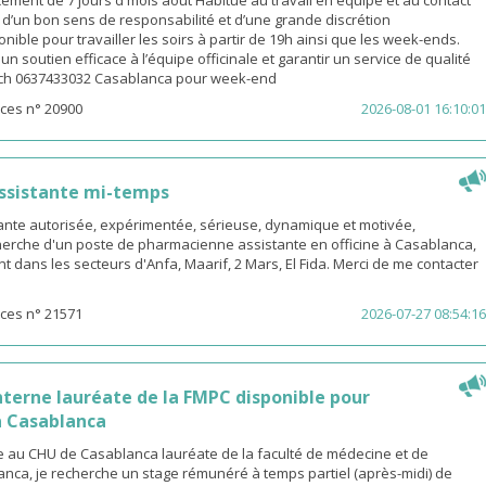
ement de 7 jours d mois août Habitué au travail en équipe et au contact
é d’un bon sens de responsabilité et d’une grande discrétion
nible pour travailler les soirs à partir de 19h ainsi que les week-ends.
n soutien efficace à l’équipe officinale et garantir un service de qualité
ach 0637433032 Casablanca pour week-end
ces n° 20900
2026-08-01 16:10:01
ssistante mi-temps
nte autorisée, expérimentée, sérieuse, dynamique et motivée,
herche d'un poste de pharmacienne assistante en officine à Casablanca,
t dans les secteurs d'Anfa, Maarif, 2 Mars, El Fida. Merci de me contacter
ces n° 21571
2026-07-27 08:54:16
terne lauréate de la FMPC disponible pour
 Casablanca
 au CHU de Casablanca lauréate de la faculté de médecine et de
nca, je recherche un stage rémunéré à temps partiel (après-midi) de