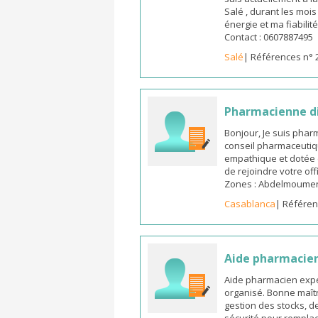
Salé , durant les moi
énergie et ma fiabilit
Contact : 0607887495
Salé
| Références n° 
Pharmacienne d
Bonjour, Je suis pha
conseil pharmaceutiq
empathique et dotée 
de rejoindre votre off
Zones : Abdelmoumen ,
Casablanca
| Référen
Aide pharmacie
Aide pharmacien expé
organisé. Bonne maîtr
gestion des stocks, d