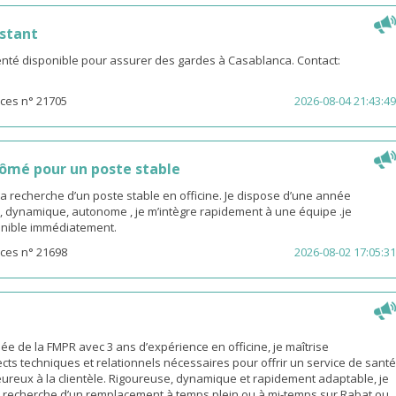
stant
té disponible pour assurer des gardes à Casablanca. Contact:
ces n° 21705
2026-08-04 21:43:49
ômé pour un poste stable
la recherche d’un poste stable en officine. Je dispose d’une année
, dynamique, autonome , je m’intègre rapidement à une équipe .je
sponible immédiatement.
ces n° 21698
2026-08-02 17:05:31
 de la FMPR avec 3 ans d’expérience en officine, je maîtrise
cts techniques et relationnels nécessaires pour offrir un service de santé
eureux à la clientèle. Rigoureuse, dynamique et rapidement adaptable, je
a recherche d’un remplacement à temps plein ou à mi-temps sur Rabat ou