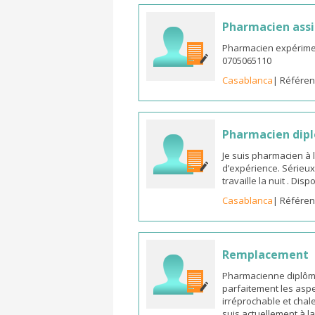
Pharmacien assi
Pharmacien expérimen
0705065110
Casablanca
| Référen
Pharmacien dipl
Je suis pharmacien à 
d’expérience. Sérieux
travaille la nuit . Di
Casablanca
| Référen
Remplacement
Pharmacienne diplômée
parfaitement les aspe
irréprochable et chal
suis actuellement à l