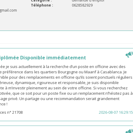
Catégorie :
demande d'emploi
Téléphone :
0628582929
gmail.com
iplômée Disponible immédiatement
 je suis actuellement à la recherche d’un poste en officine avec des
e préférence dans les quartiers Bourgogne ou Maarif à Casablanca. Je
ible pour des remplacements en officine qu’ils soient ponctuels réguliers
érieuse, dynamique, rigoureuse et responsable, je suis disponible
e à m’investir pleinement au sein de votre officine. Si vous recherchez
ivée, que ce soit pour un poste fixe ou un remplacement n’hésitez pas à
age privé. Un partage ou une recommandation serait grandement
nce !
ces n° 21708
2026-08-07 16:29:15