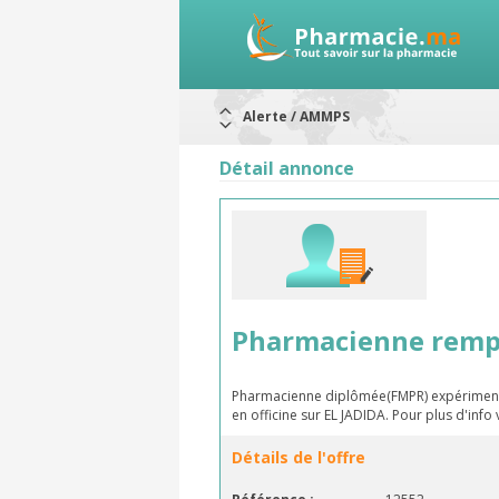
Alerte / AMMPS
Aureomycine ophtalmique : Rappel d
Nouveau : Déclaration d'effets indé
Détail annonce
ARRÊT DE COMMERCIALISATION
RAPPELS DE LOTS
Rappel de lots : ANTITOXINE TÉTANI
Rappel de lots : préparations lacté
Pharmacienne rempl
Pharmacienne diplômée(FMPR) expérimenté
en officine sur EL JADIDA. Pour plus d'inf
Détails de l'offre