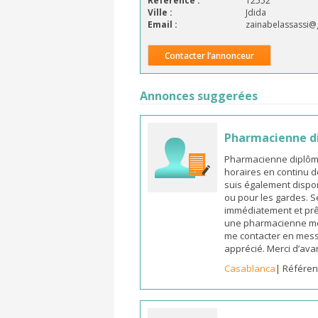
Référence :
12552
Ville :
Jdida
Email :
zainabelassassi@
Contacter l’annonceur
Annonces suggerées
Pharmacienne d
Pharmacienne diplômée
horaires en continu d
suis également dispon
ou pour les gardes. S
immédiatement et prêt
une pharmacienne mot
me contacter en mess
apprécié. Merci d’ava
Casablanca
| Référen