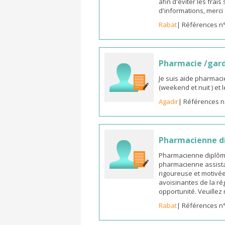
afin d'éviter les frai
d'informations, merc
Rabat
| Références n
Pharmacie /gar
Je suis aide pharmaci
(weekend et nuit ) et
Agadir
| Références n
Pharmacienne di
Pharmacienne diplômée
pharmacienne assista
rigoureuse et motivée,
avoisinantes de la ré
opportunité. Veuille
Rabat
| Références n