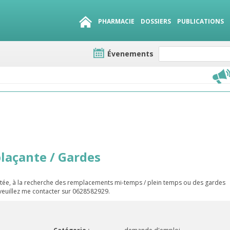
PHARMACIE
DOSSIERS
PUBLICATIONS
Évenements
e lots
sirables
QUE 1500.
es
açante / Gardes
e, à la recherche des remplacements mi-temps / plein temps ou des gardes
o veuillez me contacter sur 0628582929.