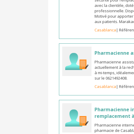
sécurité pour remplac
avec la clientèle, dot
professionnelle. Dispo
Motivé pour apporter u
aux patients. Marak
Casablanca
| Référen
Pharmacienne a
Pharmacienne assista
actuellement à la rec
à mi-temps, idéalemen
sur le 0621492408.
Casablanca
| Référen
Pharmacienne in
remplacement à
Pharmacienne interne
pharmacie de Casabla