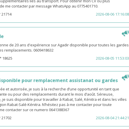
s supplémentaires liés au transport. Pour obtenir mon CV ou plus
i de me contacter par message WhatsApp au 0775401710.
° 21714
2026-08-06 17:16:08
de
enne de 20 ans d'expérience sur Agadir disponible pour toutes les gardes
 les remplacements. 0609418632
° 18625
2026-08-05 11:53:03
sponible pour remplacement assistanat ou gardes
 et autorisée, je suis à la recherche d’une opportunité en tant que
nte ou pour des remplacements durant le mois d’août. Sérieuse,
 je suis disponible pour travailler à Rabat, Salé, Kénitra et dans les villes
gion Rabat-Salé-Kénitra. N’hésitez pas à me contacter pour toute
z me contacter sur ce numero 0641388367
° 21702
2026-08-04 21:44:21