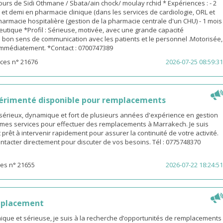
urs de Sidi Othmane / Sbata/ain chock/ moulay rchid * Expériences : - 2
n et demi en pharmacie clinique (dans les services de cardiologie, ORL et
pharmacie hospitalière (gestion de la pharmacie centrale d'un CHU) - 1 mois
utique *Profil : Sérieuse, motivée, avec une grande capacité
 bon sens de communication avec les patients et le personnel .Motorisée,
 immédiatement. *Contact : 0700747389
ces n° 21676
2026-07-25 08:59:31
érimenté disponible pour remplacements
sérieux, dynamique et fort de plusieurs années d'expérience en gestion
e mes services pour effectuer des remplacements à Marrakech. Je suis
 prêt à intervenir rapidement pour assurer la continuité de votre activité.
ntacter directement pour discuter de vos besoins. Tél : 0775748370
es n° 21655
2026-07-22 18:24:51
mplacement
ue et sérieuse, je suis à la recherche d’opportunités de remplacements