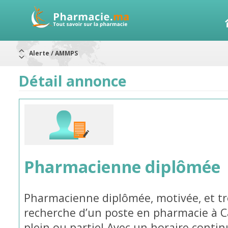
Alerte / AMMPS
Aureomycine ophtalmique : Rappel de lots
Nouveau : Déclaration d'effets indésirables
ARRÊT DE COMMERCIALISATION
Détail annonce
RAPPELS DE LOTS
Rappel de lots : ANTITOXINE TÉTANIQUE 1500.
Rappel de lots : préparations lactées
Pharmacienne diplômée
Pharmacienne diplômée, motivée, et très
recherche d’un poste en pharmacie à 
plein ou partiel Avec un horaire contin