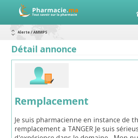
Alerte / AMMPS
Aureomycine ophtalmique : Rappel de lots
Nouveau : Déclaration d'effets indésirables
ARRÊT DE COMMERCIALISATION
Détail annonce
RAPPELS DE LOTS
Rappel de lots : ANTITOXINE TÉTANIQUE 1500.
Rappel de lots : préparations lactées
Remplacement
Je suis pharmacienne en instance de t
remplacement a TANGER Je suis sérieu
d'expérience dans le domaine . Mon n