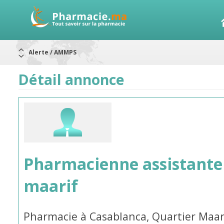
Alerte / AMMPS
Aureomycine ophtalmique : Rappel de lots
Nouveau : Déclaration d'effets indésirables
Détail annonce
ARRÊT DE COMMERCIALISATION
RAPPELS DE LOTS
Rappel de lots : ANTITOXINE TÉTANIQUE 1500.
Rappel de lots : préparations lactées
Pharmacienne assistante
maarif
Pharmacie à Casablanca, Quartier Maar