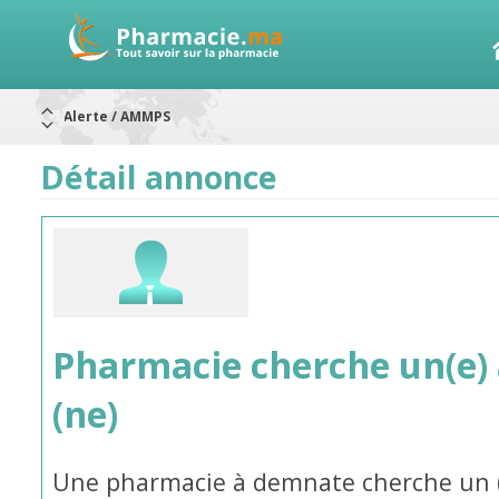
Alerte / AMMPS
Aureomycine ophtalmique : Rappel de lots
Nouveau : Déclaration d'effets indésirables
ARRÊT DE COMMERCIALISATION
Détail annonce
RAPPELS DE LOTS
Rappel de lots : ANTITOXINE TÉTANIQUE 1500.
Rappel de lots : préparations lactées
Pharmacie cherche un(e)
(ne)
Une pharmacie à demnate cherche un (