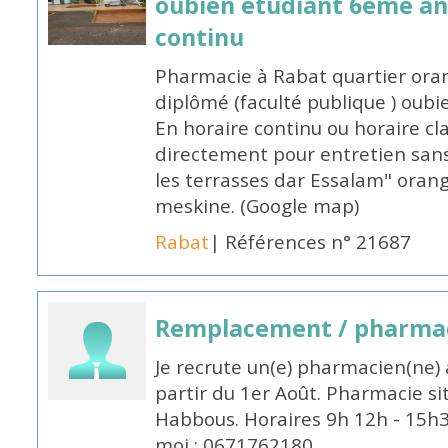
oubien etudiant 6eme an
continu
Pharmacie à Rabat quartier oran
diplômé (faculté publique ) oub
En horaire continu ou horaire cl
directement pour entretien sans
les terrasses dar Essalam" orang
meskine. (Google map)
Rabat
| Références n° 21687
Remplacement / pharmac
Je recrute un(e) pharmacien(ne) 
partir du 1er Août. Pharmacie si
Habbous. Horaires 9h 12h - 15h
moi : 0671762180