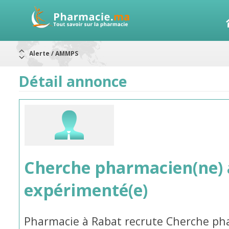
Alerte / AMMPS
Aureomycine ophtalmique : Rappel de lots
Nouveau : Déclaration d'effets indésirables
Détail annonce
ARRÊT DE COMMERCIALISATION
RAPPELS DE LOTS
Rappel de lots : ANTITOXINE TÉTANIQUE 1500.
Rappel de lots : préparations lactées
Cherche pharmacien(ne) a
expérimenté(e)
Pharmacie à Rabat recrute Cherche pha