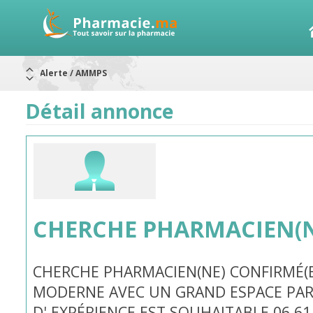
Alerte / AMMPS
Aureomycine ophtalmique : Rappel de lots
Nouveau : Déclaration d'effets indésirables
Détail annonce
ARRÊT DE COMMERCIALISATION
RAPPELS DE LOTS
Rappel de lots : ANTITOXINE TÉTANIQUE 1500.
Rappel de lots : préparations lactées
CHERCHE PHARMACIEN(N
CHERCHE PHARMACIEN(NE) CONFIRMÉ(E
MODERNE AVEC UN GRAND ESPACE PA
D' EXPÉRIENCE EST SOUHAITABLE 06 61 