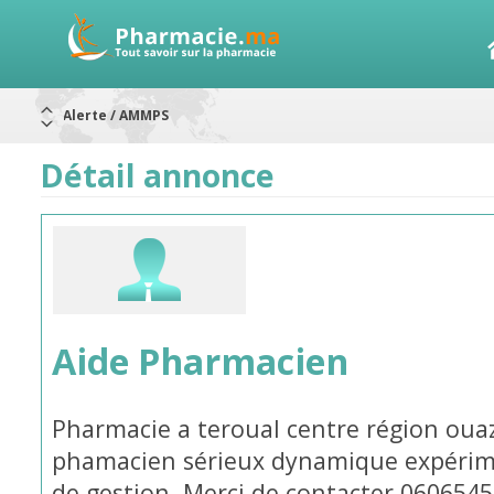
Alerte / AMMPS
Aureomycine ophtalmique : Rappel de lots
Nouveau : Déclaration d'effets indésirables
ARRÊT DE COMMERCIALISATION
Détail annonce
RAPPELS DE LOTS
Rappel de lots : ANTITOXINE TÉTANIQUE 1500.
Rappel de lots : préparations lactées
Aide Pharmacien
Pharmacie a teroual centre région oua
phamacien sérieux dynamique expérimen
de gestion. Merci de contacter 060654