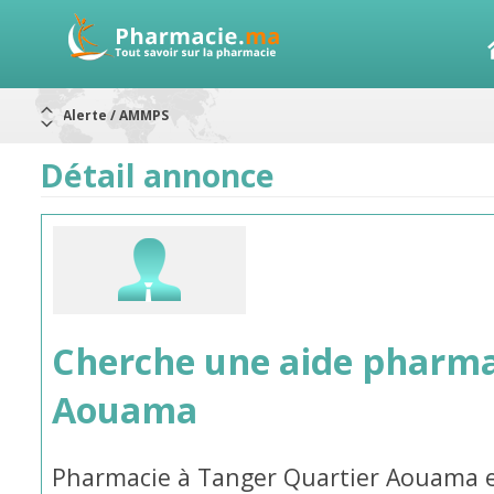
Alerte / AMMPS
Aureomycine ophtalmique : Rappel de lots
Nouveau : Déclaration d'effets indésirables
Détail annonce
ARRÊT DE COMMERCIALISATION
RAPPELS DE LOTS
Rappel de lots : ANTITOXINE TÉTANIQUE 1500.
Rappel de lots : préparations lactées
Cherche une aide pharm
Aouama
Pharmacie à Tanger Quartier Aouama es