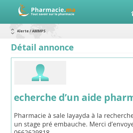
Alerte / AMMPS
Aureomycine ophtalmique : Rappel de lots
Nouveau : Déclaration d'effets indésirables
Détail annonce
ARRÊT DE COMMERCIALISATION
RAPPELS DE LOTS
Rappel de lots : ANTITOXINE TÉTANIQUE 1500.
Rappel de lots : préparations lactées
echerche d’un aide phar
Pharmacie à sale layayda à la recherc
un stage pré embauche. Merci d’envoy
0662629818