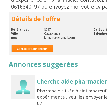
0616840197 ou envoyez moi votre cv par
Détails de l'offre
Référence :
8737
Catégori
Ville :
Casablanca
Téléphon
Email :
lamia.iraki@gmail.com
Contacter l’annonceur
Annonces suggerées
Cherche aide pharmacie
Pharmacie située à sidi maarou
expérimenté . Veuillez envoyer l
67