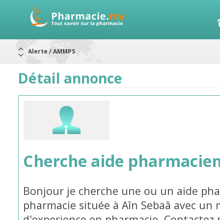
Aureomycine ophtalmique : Rappel de lots
Nouveau : Déclaration d'effets indésirables
ARRÊT DE COMMERCIALISATION
Détail annonce
RAPPELS DE LOTS
Rappel de lots : ANTITOXINE TÉTANIQUE 1500.
Rappel de lots : préparations lactées
Alerte / AMMPS
Cherche aide pharmacie
Bonjour je cherche une ou un aide ph
pharmacie située à Aîn Sebaâ avec un
d'experience en pharmacie. Contactez 