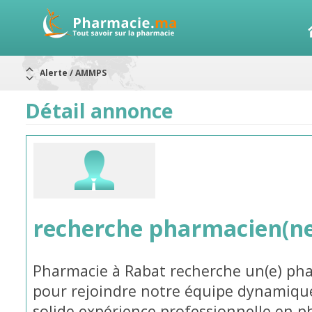
Alerte / AMMPS
Aureomycine ophtalmique : Rappel de lots
Nouveau : Déclaration d'effets indésirables
ARRÊT DE COMMERCIALISATION
Détail annonce
RAPPELS DE LOTS
Rappel de lots : ANTITOXINE TÉTANIQUE 1500.
Rappel de lots : préparations lactées
recherche pharmacien(ne
Pharmacie à Rabat recherche un(e) ph
pour rejoindre notre équipe dynamique
solide expérience professionnelle en 