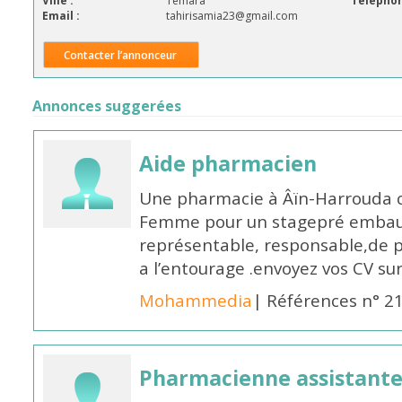
Ville :
Temara
Téléphon
Email :
tahirisamia23@gmail.com
Contacter l’annonceur
Annonces suggerées
Aide pharmacien
Une pharmacie à Âïn-Harrouda
Femme pour un stagepré embauc
représentable, responsable,de 
a l’entourage .envoyez vos CV s
Mohammedia
| Références n° 2
Pharmacienne assistante