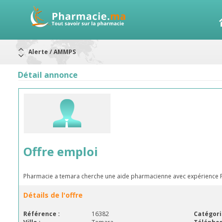
Alerte / AMMPS
Aureomycine ophtalmique : Rappel de lots
Nouveau : Déclaration d'effets indésirables
ARRÊT DE COMMERCIALISATION
Détail annonce
RAPPELS DE LOTS
Rappel de lots : ANTITOXINE TÉTANIQUE 1500.
Rappel de lots : préparations lactées
Offre emploi
Pharmacie a temara cherche une aide pharmacienne avec expérience Po
Détails de l'offre
Référence :
16382
Catégori