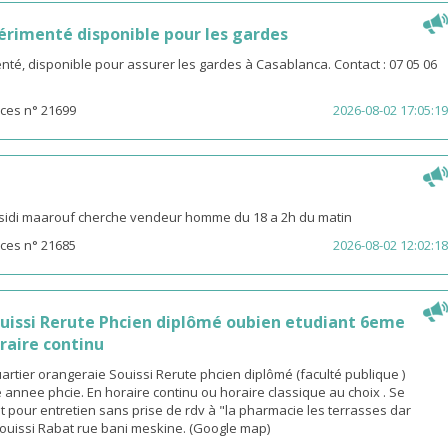
rimenté disponible pour les gardes
é, disponible pour assurer les gardes à Casablanca. Contact : 07 05 06
ces n° 21699
2026-08-02 17:05:19
sidi maarouf cherche vendeur homme du 18 a 2h du matin
ces n° 21685
2026-08-02 12:02:18
ouissi Rerute Phcien diplômé oubien etudiant 6eme
raire continu
rtier orangeraie Souissi Rerute phcien diplômé (faculté publique )
annee phcie. En horaire continu ou horaire classique au choix . Se
 pour entretien sans prise de rdv à "la pharmacie les terrasses dar
ouissi Rabat rue bani meskine. (Google map)