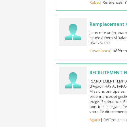
Rabat
| Références n
Remplacement /
Je recrute un(e) phar
située à Derb Al Bala
0671762180
Casablanca
| Référen
RECRUTEMENT E
RECRUTEMENT : EMPLO
d'Agadir HAY AL FARA
Missions principales :
ordonnances et gestio
exigé : Expérience : 
ponctuelle, organisée 
votre CV directement 
Agadir
| Références n