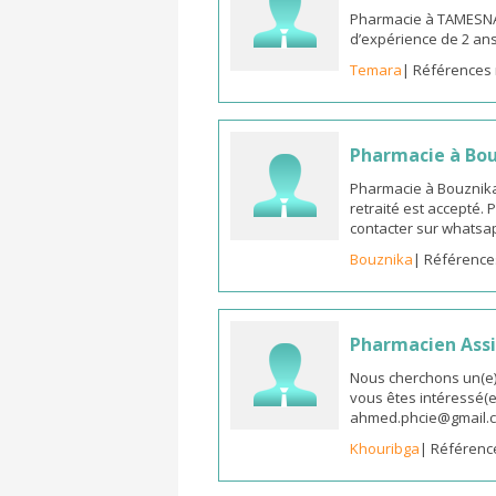
Pharmacie à TAMESNA
d’expérience de 2 an
Temara
| Références 
Pharmacie à Bo
Pharmacie à Bouznika
retraité est accepté.
contacter sur whatsap
Bouznika
| Référence
Pharmacien Assi
Nous cherchons un(e) 
vous êtes intéressé(e)
ahmed.phcie@gmail.
Khouribga
| Référenc