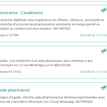
sistante - Casablanca
macienne diplômée avec expérience en officine , sérieuse ; ponctuelle et
 recherche d'un poste de pharmacienne assistante en temps partiel ou
osition ou contact voici mon numéro : 0617497323
ces n° 21709
2026-08-06 17:17:02
ia , à la recherche d un aide pharmacien avec minimum 2 ans
d’envoyer vos CV via WhatsApp sur le 0663102726.
ences n° 21712
2026-08-06 17:16:25
(aide pharmacie)
i région d'agadir, cherche aide pharmacienne (femme) expérimentée avec
nce de 2 ans Merci d’envoyer vos CV par whatsapp: 0677565620