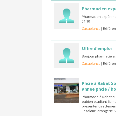
Pharmacien expé
Pharmacien expériment
51 10
Casablanca
| Référen
Offre d'emploi
Bonjour pharmacie a 
Casablanca
| Référen
Phcie à Rabat S
annee phcie / ho
Pharmacie à Rabat qua
oubien etudiant 6eme 
presenter directement
Essalam" orangerie S