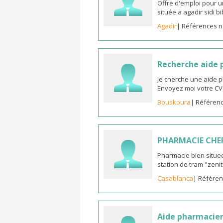
Offre d'emploi pour u
située a agadir sidi b
Agadir
| Références n
Recherche aide
Je cherche une aide 
Envoyez moi votre C
Bouskoura
| Référenc
PHARMACIE CHE
Pharmacie bien situee
station de tram "zeni
Casablanca
| Référen
Aide pharmacie