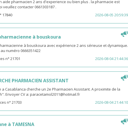
n aide pharmacien 2 ans d'experience ou bien plus . la pharmacie est
ibi veuillez contacter 0661303187 .
° 17840
2026-08-05 20:59:39
 pharmacienne à bouskoura
pharmacienne à bouskoura avec expérience 2 ans sérieuse et dynamique.
V au numéro 0666351422
es n° 21701
2026-08-04 21:44:36
RCHE PHARMACIEN ASSISTANT
 a Casablanca cherche un 2e Pharmacien Assistant. A proximite de la
th". Envoyer CV a: paracetamol2011@hotmail.fr
ces n° 21703
2026-08-04 21:44:10
nne à TAMESNA