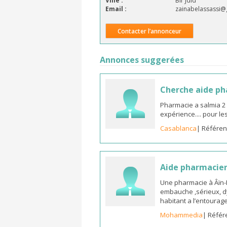
Ville :
Bir Jdid
Email :
zainabelassassi@
Contacter l’annonceur
Annonces suggerées
Cherche aide p
Pharmacie a salmia 2
expérience.... pour l
Casablanca
| Référen
Aide pharmacie
Une pharmacie à Âïn
embauche ,sérieux, d
habitant a l’entoura
Mohammedia
| Référ