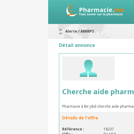
Alerte / AMMPS
Aureomycine ophtalmique : Rappel d
Nouveau : Déclaration d'effets indé
Détail annonce
ARRÊT DE COMMERCIALISATION
RAPPELS DE LOTS
Rappel de lots : ANTITOXINE TÉTANI
Rappel de lots : préparations lacté
Cherche aide pharma
Pharmacie à Bir jdid cherche aide pharm
Détails de l'offre
Référence :
18237