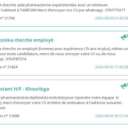
 cherche aide pharmacienne expérimentée avec un minimum
s habitant à TAMESNA Merci d’envoyer vos CV par whatsapp : 0767773271
n° 21704
2026-08-04 21:43:58
uznika cherche employé
 cherche un employé (homme) avec expérience (15 ans et plus), même un
 Pour toute candidature, merci de nous envoyer votre CV ou de nous
p : 0754787374.
s n° 21424
2026-08-03 11:30:28
stant H/F - Khouribga
pharmacien(ne) diplômé(e) motivé(e) pour rejoindre notre équipe. Si
, merci d'envoyer votre CV et lettre de motivation à l'adresse suivante :
com
es n° 21690
2026-08-03 05:57:56