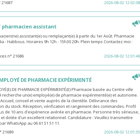
° 21687
2026-08-02 12:02:08
 pharmacien assistant
macien(ne) assistant(e) ou remplaçant(e) à partir du 1er Août. Pharmacie
dia - Habbous. Horaires 9h 12h - 15h30 20h. Plein temps Contactez moi :
ces n° 21686
2026-08-02 12:01:46
MPLOYÉ DE PHARMACIE EXPÉRIMENTÉ
YÉ(E) DE PHARMACIE EXPÉRIMENTÉ(E) Pharmacie basée au Centre ville
H recherche un(e) employé(e) de pharmacie expérimenté(e) et autonome.
 Accueil, conseil et vente auprès de la clientèle. Délivrance des
n du stock. Réception, vérification et rangement des commandes. Profil
Plus de 10 ans d'expérience avérée en pharmacie. Personne très sérieuse,
et dotée d'un excellent relationnel. Candidature : Veuillez transmettre
par WhatsApp au 06 61 51 51 11.
° 21689
2026-08-02 12:01:35