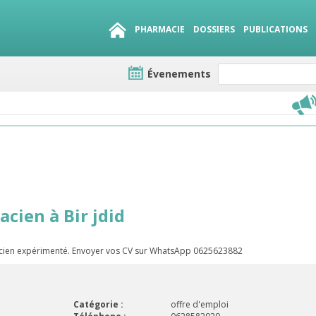
PHARMACIE
DOSSIERS
PUBLICATIONS
Évenements
e lots
sirables
QUE 1500.
es
cien à Bir jdid
acien expérimenté. Envoyer vos CV sur WhatsApp 0625623882
Catégorie :
offre d'emploi