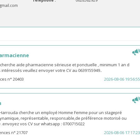
Téléphone :
0628582929
gmail.com
harmacienne
 cherche aide pharmacienne sérieuse et ponctuelle , minimum 1 an d
es intéressés veuillez envoyer votre CV au 0639155949..
ces n° 20403
2026-08-06 19:56:55
n
-Harrouda cherche un employé Homme Femme pour un stagepré
ynamique, représentable, responsable,de préférence motorisé ou
ge .envoyez vos CV sur whatsapp : 0700715022
ences n° 21707
2026-08-06 17:17:23