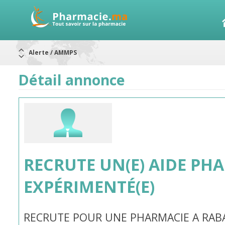
Aureomycine ophtalmique : Rappel de lots
Nouveau : Déclaration d'effets indésirables
ARRÊT DE COMMERCIALISATION
Détail annonce
RAPPELS DE LOTS
Rappel de lots : ANTITOXINE TÉTANIQUE 1500.
Rappel de lots : préparations lactées
Alerte / AMMPS
RECRUTE UN(E) AIDE PH
EXPÉRIMENTÉ(E)
RECRUTE POUR UNE PHARMACIE A RABA