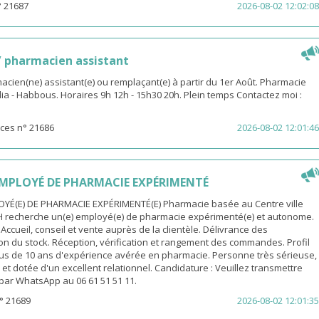
° 21687
2026-08-02 12:02:08
 pharmacien assistant
macien(ne) assistant(e) ou remplaçant(e) à partir du 1er Août. Pharmacie
dia - Habbous. Horaires 9h 12h - 15h30 20h. Plein temps Contactez moi :
ces n° 21686
2026-08-02 12:01:46
MPLOYÉ DE PHARMACIE EXPÉRIMENTÉ
YÉ(E) DE PHARMACIE EXPÉRIMENTÉ(E) Pharmacie basée au Centre ville
H recherche un(e) employé(e) de pharmacie expérimenté(e) et autonome.
 Accueil, conseil et vente auprès de la clientèle. Délivrance des
n du stock. Réception, vérification et rangement des commandes. Profil
Plus de 10 ans d'expérience avérée en pharmacie. Personne très sérieuse,
et dotée d'un excellent relationnel. Candidature : Veuillez transmettre
par WhatsApp au 06 61 51 51 11.
° 21689
2026-08-02 12:01:35