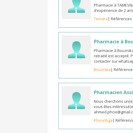
Pharmacie à TAMESNA
d’expérience de 2 an
Temara
| Références 
Pharmacie à Bo
Pharmacie à Bouznika
retraité est accepté.
contacter sur whatsap
Bouznika
| Référence
Pharmacien Assi
Nous cherchons un(e) 
vous êtes intéressé(e)
ahmed.phcie@gmail.
Khouribga
| Référenc