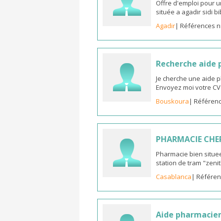
Offre d'emploi pour u
située a agadir sidi b
Agadir
| Références n
Recherche aide
Je cherche une aide 
Envoyez moi votre C
Bouskoura
| Référenc
PHARMACIE CHE
Pharmacie bien situee
station de tram "zeni
Casablanca
| Référen
Aide pharmacie