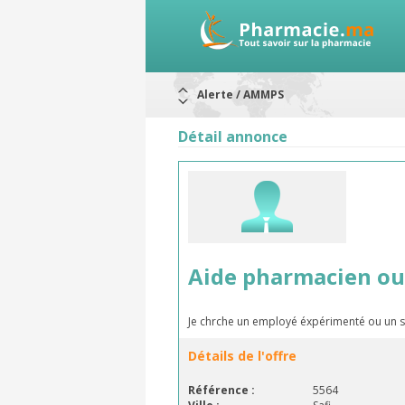
Alerte / AMMPS
Aureomycine ophtalmique : Rappel d
Nouveau : Déclaration d'effets indé
Détail annonce
ARRÊT DE COMMERCIALISATION
RAPPELS DE LOTS
Rappel de lots : ANTITOXINE TÉTANI
Rappel de lots : préparations lacté
Aide pharmacien ou 
Je chrche un employé éxpérimenté ou un s
Détails de l'offre
Référence :
5564