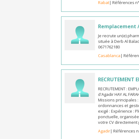
Rabat
| Références n
Remplacement /
Je recrute un(e) phar
située à Derb Al Bala
0671762180
Casablanca
| Référen
RECRUTEMENT E
RECRUTEMENT : EMPLO
d'Agadir HAY AL FARA
Missions principales :
ordonnances et gestio
exigé : Expérience : 
ponctuelle, organisée 
votre CV directement 
Agadir
| Références n