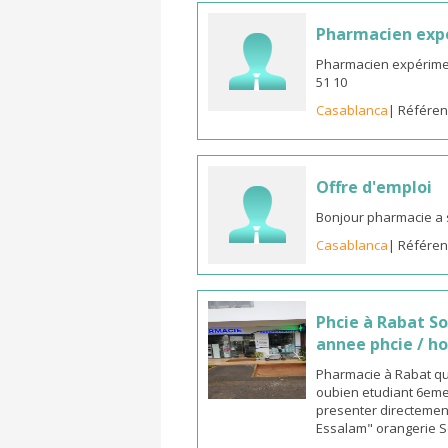
Pharmacien expé
Pharmacien expériment
51 10
Casablanca
| Référen
Offre d'emploi
Bonjour pharmacie a 
Casablanca
| Référen
Phcie à Rabat S
annee phcie / ho
Pharmacie à Rabat qua
oubien etudiant 6eme 
presenter directement
Essalam" orangerie S