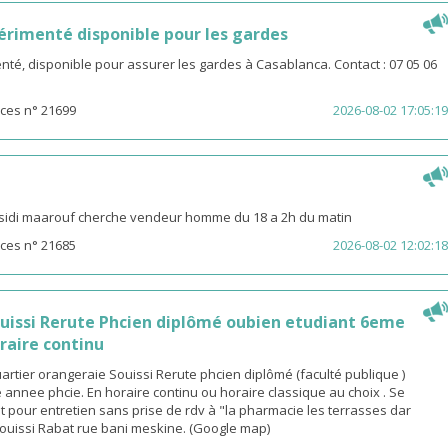
rimenté disponible pour les gardes
é, disponible pour assurer les gardes à Casablanca. Contact : 07 05 06
ces n° 21699
2026-08-02 17:05:19
sidi maarouf cherche vendeur homme du 18 a 2h du matin
ces n° 21685
2026-08-02 12:02:18
ouissi Rerute Phcien diplômé oubien etudiant 6eme
raire continu
rtier orangeraie Souissi Rerute phcien diplômé (faculté publique )
annee phcie. En horaire continu ou horaire classique au choix . Se
 pour entretien sans prise de rdv à "la pharmacie les terrasses dar
ouissi Rabat rue bani meskine. (Google map)