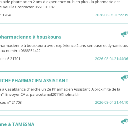
n aide pharmacien 2 ans d'experience ou bien plus . la pharmacie est
ibi veuillez contacter 0661303187 .
° 17840
2026-08-05 20:59:39
 pharmacienne à bouskoura
pharmacienne à bouskoura avec expérience 2 ans sérieuse et dynamique.
V au numéro 0666351422
es n° 21701
2026-08-04 21:44:36
RCHE PHARMACIEN ASSISTANT
 a Casablanca cherche un 2e Pharmacien Assistant. A proximite de la
th". Envoyer CV a: paracetamol2011@hotmail.fr
ces n° 21703
2026-08-04 21:44:10
nne à TAMESNA