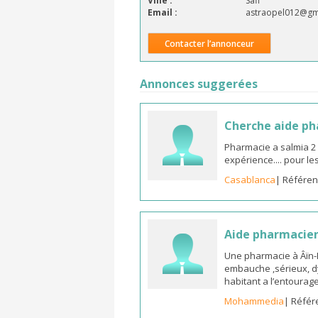
Ville :
Safi
Email :
astraopel012@gm
Contacter l’annonceur
Annonces suggerées
Cherche aide p
Pharmacie a salmia 2
expérience.... pour l
Casablanca
| Référen
Aide pharmacie
Une pharmacie à Âïn
embauche ,sérieux, d
habitant a l’entoura
Mohammedia
| Référ