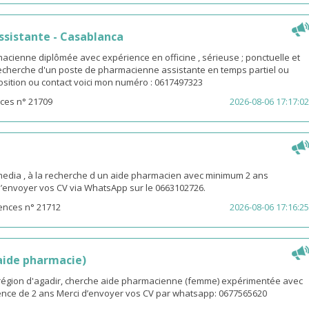
sistante - Casablanca
macienne diplômée avec expérience en officine , sérieuse ; ponctuelle et
 recherche d'un poste de pharmacienne assistante en temps partiel ou
osition ou contact voici mon numéro : 0617497323
ces n° 21709
2026-08-06 17:17:02
ia , à la recherche d un aide pharmacien avec minimum 2 ans
d’envoyer vos CV via WhatsApp sur le 0663102726.
ences n° 21712
2026-08-06 17:16:25
(aide pharmacie)
i région d'agadir, cherche aide pharmacienne (femme) expérimentée avec
nce de 2 ans Merci d’envoyer vos CV par whatsapp: 0677565620