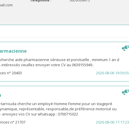
Téléphone :
0659509675
ail.com
harmacienne
 cherche aide pharmacienne sérieuse et ponctuelle , minimum 1 an d
es intéressés veuillez envoyer votre CV au 0639155949..
ces n° 20403
2026-08-06 19:56:55
n
-Harrouda cherche un employé Homme Femme pour un stagepré
ynamique, représentable, responsable,de préférence motorisé ou
ge .envoyez vos CV sur whatsapp : 0700715022
ences n° 21707
2026-08-06 17:17:23