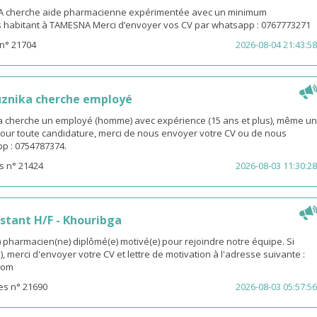
 cherche aide pharmacienne expérimentée avec un minimum
s habitant à TAMESNA Merci d’envoyer vos CV par whatsapp : 0767773271
n° 21704
2026-08-04 21:43:58
uznika cherche employé
 cherche un employé (homme) avec expérience (15 ans et plus), même un
 Pour toute candidature, merci de nous envoyer votre CV ou de nous
p : 0754787374.
s n° 21424
2026-08-03 11:30:28
stant H/F - Khouribga
pharmacien(ne) diplômé(e) motivé(e) pour rejoindre notre équipe. Si
, merci d'envoyer votre CV et lettre de motivation à l'adresse suivante :
com
es n° 21690
2026-08-03 05:57:56