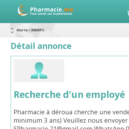
Alerte / AMMPS
Aureomycine ophtalmique : Rappel de lots
Nouveau : Déclaration d'effets indésirables
ARRÊT DE COMMERCIALISATION
Détail annonce
RAPPELS DE LOTS
Rappel de lots : ANTITOXINE TÉTANIQUE 1500.
Rappel de lots : préparations lactées
Recherche d'un employé
Pharmacie à déroua cherche une vend
minimum 3 ans) Veuillez nous envoyer 
SPharmacie.21@gmail.com WhatsApp 