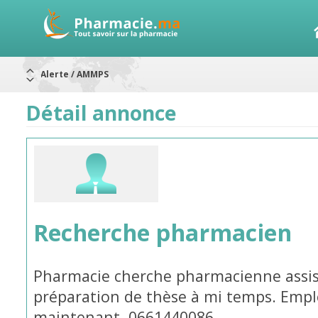
Alerte / AMMPS
Aureomycine ophtalmique : Rappel de lots
Nouveau : Déclaration d'effets indésirables
ARRÊT DE COMMERCIALISATION
Détail annonce
RAPPELS DE LOTS
Rappel de lots : ANTITOXINE TÉTANIQUE 1500.
Rappel de lots : préparations lactées
Recherche pharmacien
Pharmacie cherche pharmacienne assi
préparation de thèse à mi temps. Empl
maintenant. 0661440086