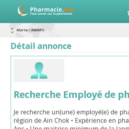
Alerte / AMMPS
Aureomycine ophtalmique : Rappel de lots
Nouveau : Déclaration d'effets indésirables
ARRÊT DE COMMERCIALISATION
Détail annonce
RAPPELS DE LOTS
Rappel de lots : ANTITOXINE TÉTANIQUE 1500.
Rappel de lots : préparations lactées
Recherche Employé de p
Je recherche un(une) employé(e) de pha
région de Ain Chok • Expérience en p
Ans • Une maitrise minimum de la langu