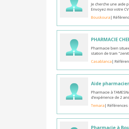
Je cherche une aide 
Envoyez moi votre C
Bouskoura
| Référenc
PHARMACIE CHE
Pharmacie bien situee
station de tram "zeni
Casablanca
| Référen
Aide pharmacie
Pharmacie à TAMESNA
d’expérience de 2 an
Temara
| Références 
Pharmacie à Bo