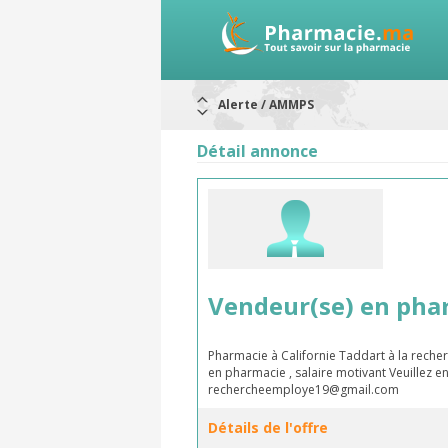
Alerte / AMMPS
Aureomycine ophtalmique : Rappel d
Nouveau : Déclaration d'effets indé
Détail annonce
ARRÊT DE COMMERCIALISATION
RAPPELS DE LOTS
Rappel de lots : ANTITOXINE TÉTANI
Rappel de lots : préparations lacté
Vendeur(se) en pha
Pharmacie à Californie Taddart à la rech
en pharmacie , salaire motivant Veuillez 
rechercheemploye19@gmail.com
Détails de l'offre