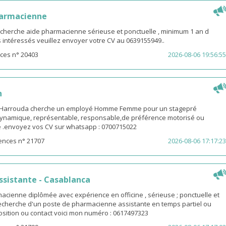
harmacienne
 cherche aide pharmacienne sérieuse et ponctuelle , minimum 1 an d
es intéressés veuillez envoyer votre CV au 0639155949..
ces n° 20403
2026-08-06 19:56:55
n
-Harrouda cherche un employé Homme Femme pour un stagepré
ynamique, représentable, responsable,de préférence motorisé ou
ge .envoyez vos CV sur whatsapp : 0700715022
ences n° 21707
2026-08-06 17:17:23
sistante - Casablanca
macienne diplômée avec expérience en officine , sérieuse ; ponctuelle et
 recherche d'un poste de pharmacienne assistante en temps partiel ou
osition ou contact voici mon numéro : 0617497323