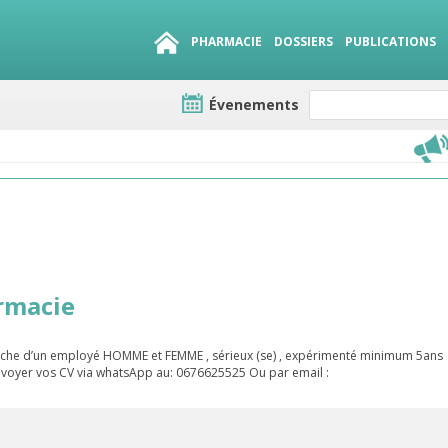
PHARMACIE
DOSSIERS
PUBLICATIONS
Évenements
e lots
sirables
QUE 1500.
es
rmacie
erche d’un employé HOMME et FEMME , sérieux (se) , expérimenté minimum 5ans
envoyer vos CV via whatsApp au: 0676625525 Ou par email :