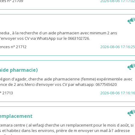
ces n° 21709
2026-08-06 17:17:02
ia , à la recherche d un aide pharmacien avec minimum 2 ans
d’envoyer vos CV via WhatsApp sur le 0663102726.
ences n° 21712
2026-08-06 17:16:25
(aide pharmacie)
i région d'agadir, cherche aide pharmacienne (femme) expérimentée avec
nce de 2 ans Merci d’envoyer vos CV par whatsapp: 0677565620
° 21713
2026-08-06 17:16:16
remplacement
emara centre ( al wifaq) cherche un remplacement pour le mois d août, si
 et habitez dans les environs, prière de m envoyer un mail à l' adresse