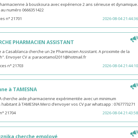
pharmacienne à bouskoura avec expérience 2 ans sérieuse et dynamique.
V au numéro 0666351422
es n° 21701
2026-08-04 21:44:36
RCHE PHARMACIEN ASSISTANT
 a Casablanca cherche un 2e Pharmacien Assistant. A proximite de la
th". Envoyer CV a: paracetamol2011@hotmail.fr
ces n° 21703
2026-08-04 21:44:10
nne à TAMESNA
 cherche aide pharmacienne expérimentée avec un minimum
s habitant à TAMESNA Merci d’envoyer vos CV par whatsapp : 0767773271
n° 21704
2026-08-04 21:43:58
uznika cherche employé