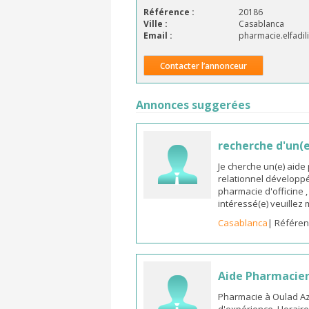
Référence :
20186
Ville :
Casablanca
Email :
pharmacie.elfadi
Contacter l’annonceur
Annonces suggerées
recherche d'un(
Je cherche un(e) aid
relationnel développ
pharmacie d'officine 
intéressé(e) veuillez
Casablanca
| Référen
Aide Pharmacien
Pharmacie à Oulad A