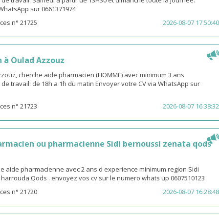
 de travail: Samedi à partir de 13H30 et dimanche toute la journée.
 WhatsApp sur 0661371974
ces n° 21725
2026-08-07 17:50:40
 à Oulad Azzouz
zzouz, cherche aide pharmacien (HOMME) avec minimum 3 ans
 de travail: de 18h a 1h du matin Envoyer votre CV via WhatsApp sur
ces n° 21723
2026-08-07 16:38:32
armacien ou pharmacienne Sidi bernoussi zenata qods
ne aide pharmacienne avec 2 ans d experience minimum region Sidi
 harrouda Qods . envoyez vos cv sur le numero whats up 0607510123
ces n° 21720
2026-08-07 16:28:48