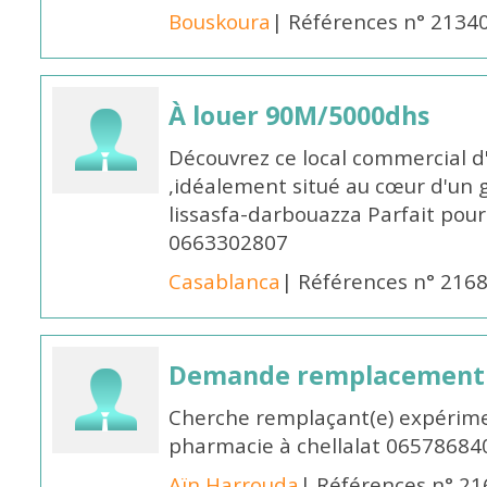
Bouskoura
| Références n° 2134
À louer 90M/5000dhs
Découvrez ce local commercial d
,idéalement situé au cœur d'un 
lissasfa-darbouazza Parfait pou
0663302807
Casablanca
| Références n° 216
Demande remplacement
Cherche remplaçant(e) expérime
pharmacie à chellalat 06578684
Aïn Harrouda
| Références n° 2