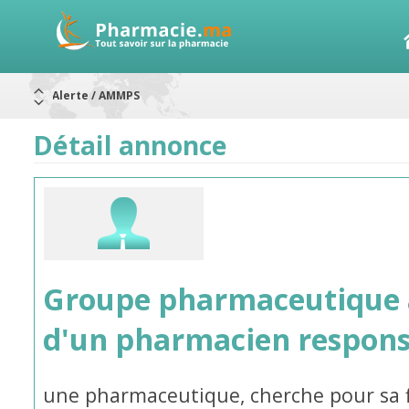
Alerte / AMMPS
Aureomycine ophtalmique : Rappel de lots
Nouveau : Déclaration d'effets indésirables
ARRÊT DE COMMERCIALISATION
Détail annonce
RAPPELS DE LOTS
Rappel de lots : ANTITOXINE TÉTANIQUE 1500.
Rappel de lots : préparations lactées
Groupe pharmaceutique à
d'un pharmacien respon
une pharmaceutique, cherche pour sa fi