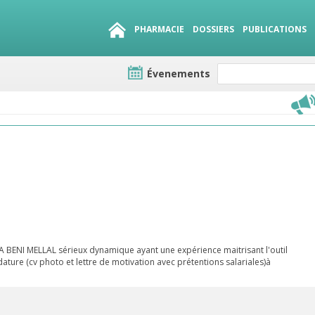
PHARMACIE
DOSSIERS
PUBLICATIONS
Évenements
e lots
sirables
QUE 1500.
es
BENI MELLAL sérieux dynamique ayant une expérience maitrisant l'outil
ture (cv photo et lettre de motivation avec prétentions salariales)à