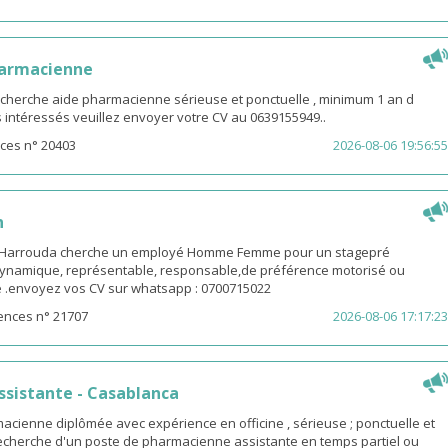
harmacienne
 cherche aide pharmacienne sérieuse et ponctuelle , minimum 1 an d
es intéressés veuillez envoyer votre CV au 0639155949..
ces n° 20403
2026-08-06 19:56:55
n
-Harrouda cherche un employé Homme Femme pour un stagepré
ynamique, représentable, responsable,de préférence motorisé ou
ge .envoyez vos CV sur whatsapp : 0700715022
ences n° 21707
2026-08-06 17:17:23
sistante - Casablanca
macienne diplômée avec expérience en officine , sérieuse ; ponctuelle et
 recherche d'un poste de pharmacienne assistante en temps partiel ou