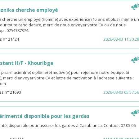
uznika cherche employé
 cherche un employé (homme) avec expérience (15 ans et plus), même un
 Pour toute candidature, merci de nous envoyer votre CV ou de nous
p : 0754787374.
s n° 21424
2026-08-03 11:30:28
stant H/F - Khouribga
pharmacien(ne) diplômé(e) motivé(e) pour rejoindre notre équipe. Si
, merci d'envoyer votre CV et lettre de motivation à l'adresse suivante :
com
es n° 21690
2026-08-03 05:57:56
rimenté disponible pour les gardes
é, disponible pour assurer les gardes à Casablanca. Contact : 07 05 06