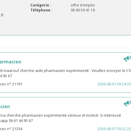
Catégorie :
offre d'emploi
Téléphone :
06 90 59 41 19
.fr
harmacien
idi maarouf cherche aide pharmacien expérimenté . Veuillez envoyer le CV
4 95 67
ces n° 21191
2026-08-07 09:24:55
cien
ca cherche pharmacien expérimenté sérieux et motivé. Si intéressé
app 06 61 44 95 67
ces n° 21334
2026-08-07 09:22:22