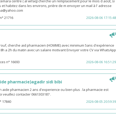
emara centre ( al wifaq) cherche un remplacement pour le mois d août, si
 et habitez dans les environs, prière de m envoyer un mail à l' adresse
snaa@yahoo.com
n° 21716
2026-08-06 17:15:48
rouf, cherche aid pharmacien (HOMME) avec minimum 5ans d'expérience
 18h a 2h du matin avec un salaire motivant Envoyer votre CV via WhatsApp
ces n° 16693
2026-08-06 16:51:29
ide pharmacie)agadir sidi bibi
n aide pharmacien 2 ans d'experience ou bien plus . la pharmacie est
ibi veuillez contacter 0661303187 .
° 17840
2026-08-05 20:59:39