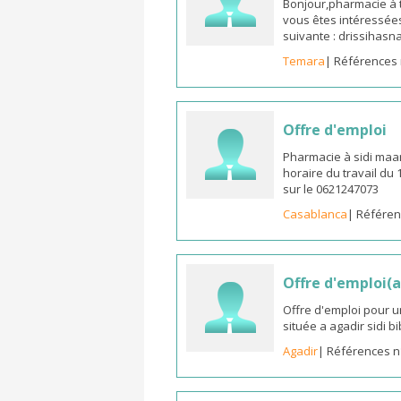
Bonjour,pharmacie à t
vous êtes intéressées
suivante : drissiha
Temara
| Références 
Offre d'emploi
Pharmacie à sidi maa
horaire du travail du
sur le 0621247073
Casablanca
| Référen
Offre d'emploi(a
Offre d'emploi pour u
située a agadir sidi b
Agadir
| Références n