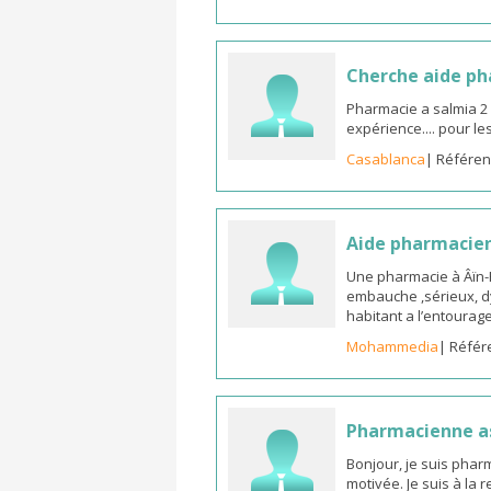
Cherche aide p
Pharmacie a salmia 2
expérience.... pour l
Casablanca
| Référen
Aide pharmacie
Une pharmacie à Âïn
embauche ,sérieux, d
habitant a l’entoura
Mohammedia
| Référ
Pharmacienne as
Bonjour, je suis phar
motivée. Je suis à la