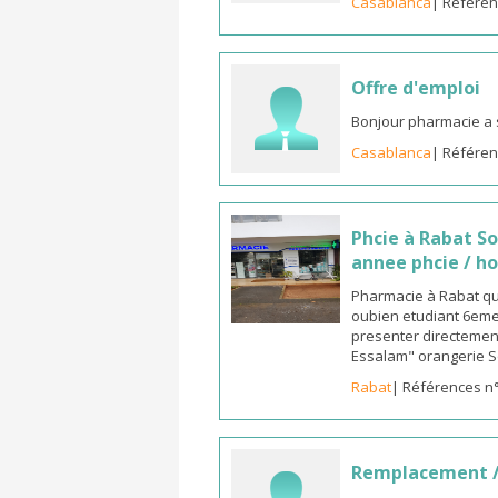
Casablanca
| Référen
Offre d'emploi
Bonjour pharmacie a 
Casablanca
| Référen
Phcie à Rabat S
annee phcie / ho
Pharmacie à Rabat qua
oubien etudiant 6eme 
presenter directement
Essalam" orangerie S
Rabat
| Références n
Remplacement /