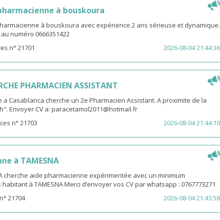
 pharmacienne à bouskoura
pharmacienne à bouskoura avec expérience 2 ans sérieuse et dynamique.
V au numéro 0666351422
es n° 21701
2026-08-04 21:44:36
RCHE PHARMACIEN ASSISTANT
 a Casablanca cherche un 2e Pharmacien Assistant. A proximite de la
th". Envoyer CV a: paracetamol2011@hotmail.fr
ces n° 21703
2026-08-04 21:44:10
nne à TAMESNA
 cherche aide pharmacienne expérimentée avec un minimum
s habitant à TAMESNA Merci d’envoyer vos CV par whatsapp : 0767773271
n° 21704
2026-08-04 21:43:58