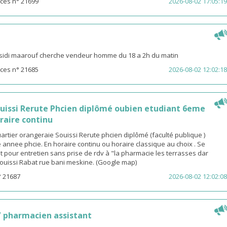
ces n° 21699
2026-08-02 17:05:19
sidi maarouf cherche vendeur homme du 18 a 2h du matin
ces n° 21685
2026-08-02 12:02:18
ouissi Rerute Phcien diplômé oubien etudiant 6eme
raire continu
rtier orangeraie Souissi Rerute phcien diplômé (faculté publique )
annee phcie. En horaire continu ou horaire classique au choix . Se
 pour entretien sans prise de rdv à "la pharmacie les terrasses dar
ouissi Rabat rue bani meskine. (Google map)
° 21687
2026-08-02 12:02:08
 pharmacien assistant