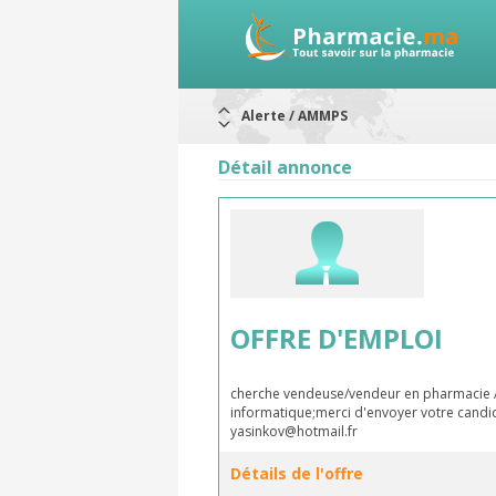
Alerte / AMMPS
Aureomycine ophtalmique : Rappel d
Nouveau : Déclaration d'effets indé
Détail annonce
ARRÊT DE COMMERCIALISATION
RAPPELS DE LOTS
Rappel de lots : ANTITOXINE TÉTANI
Rappel de lots : préparations lacté
OFFRE D'EMPLOI
cherche vendeuse/vendeur en pharmacie A 
informatique;merci d'envoyer votre candida
yasinkov@hotmail.fr
Détails de l'offre