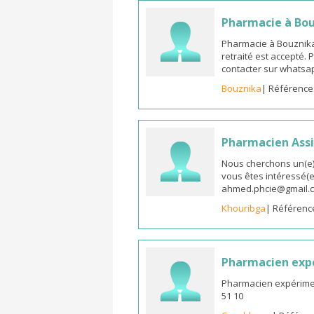
Pharmacie à Bo
Pharmacie à Bouznika
retraité est accepté.
contacter sur whatsap
Bouznika
| Référence
Pharmacien Assi
Nous cherchons un(e) 
vous êtes intéressé(e)
ahmed.phcie@gmail.
Khouribga
| Référenc
Pharmacien expé
Pharmacien expériment
51 10