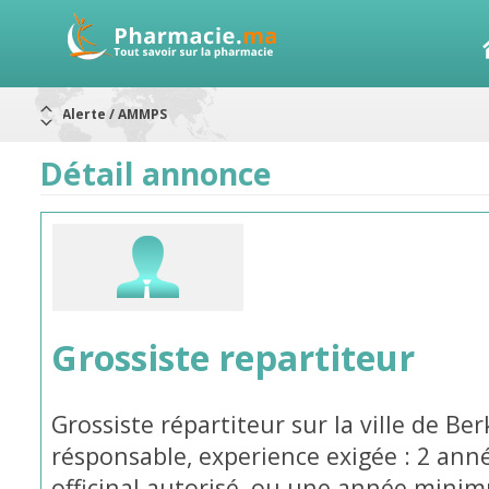
Alerte / AMMPS
Aureomycine ophtalmique : Rappel de lots
Nouveau : Déclaration d'effets indésirables
Détail annonce
ARRÊT DE COMMERCIALISATION
RAPPELS DE LOTS
Rappel de lots : ANTITOXINE TÉTANIQUE 1500.
Rappel de lots : préparations lactées
Grossiste repartiteur
Grossiste répartiteur sur la ville de B
résponsable, experience exigée : 2 an
officinal autorisé, ou une année minimu