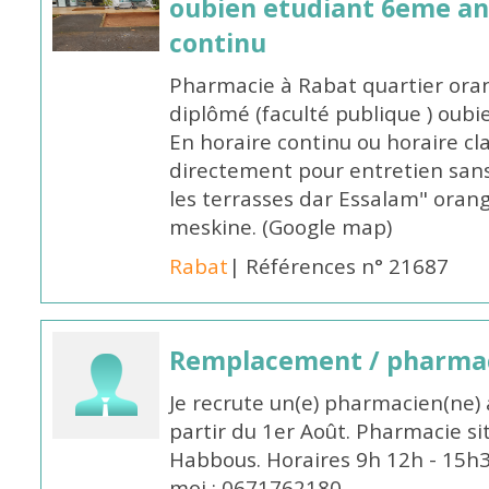
oubien etudiant 6eme an
continu
Pharmacie à Rabat quartier oran
diplômé (faculté publique ) oub
En horaire continu ou horaire cl
directement pour entretien sans
les terrasses dar Essalam" orang
meskine. (Google map)
Rabat
| Références n° 21687
Remplacement / pharmac
Je recrute un(e) pharmacien(ne) 
partir du 1er Août. Pharmacie si
Habbous. Horaires 9h 12h - 15h
moi : 0671762180