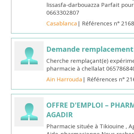
lissasfa-darbouazza Parfait pou
0663302807
Casablanca
| Références n° 216
Demande remplacement
Cherche remplaçant(e) expérime
pharmacie à chellalat 06578684
Aïn Harrouda
| Références n° 2
OFFRE D'EMPLOI – PHARM
AGADIR
Pharmacie située à Tikiouine , A