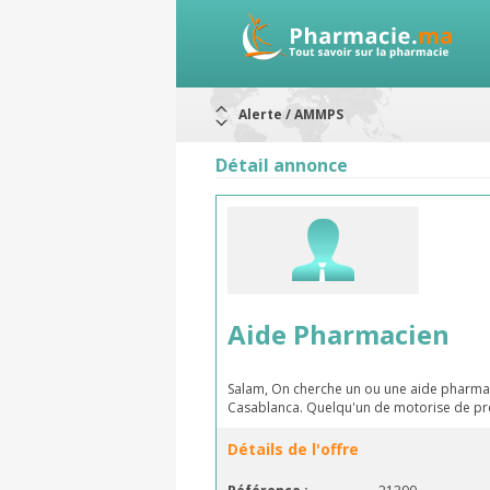
Alerte / AMMPS
Aureomycine ophtalmique : Rappel d
Nouveau : Déclaration d'effets indé
Détail annonce
ARRÊT DE COMMERCIALISATION
RAPPELS DE LOTS
Rappel de lots : ANTITOXINE TÉTANI
Rappel de lots : préparations lacté
Aide Pharmacien
Salam, On cherche un ou une aide pharmac
Casablanca. Quelqu'un de motorise de pr
Détails de l'offre