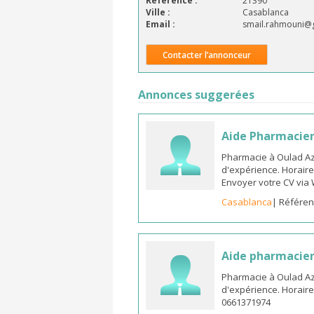
Référence :
21390
Ville :
Casablanca
Email :
smail.rahmouni@
Contacter l’annonceur
Annonces suggerées
Aide Pharmacien
Pharmacie à Oulad A
d'expérience. Horaire
Envoyer votre CV via
Casablanca
| Référen
Aide pharmacien
Pharmacie à Oulad A
d'expérience. Horaire
0661371974