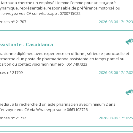
-Harrouda cherche un employé Homme Femme pour un stagepré
ynamique, représentable, responsable,de préférence motorisé ou
ge .envoyez vos CV sur whatsapp : 0700715022
ences n° 21707
2026-08-06 17:17:23
sistante - Casablanca
macienne diplômée avec expérience en officine , sérieuse ; ponctuelle et
 recherche d'un poste de pharmacienne assistante en temps partiel ou
osition ou contact voici mon numéro : 0617497323
ces n° 21709
2026-08-06 17:17:02
ia , à la recherche d un aide pharmacien avec minimum 2 ans
d’envoyer vos CV via WhatsApp sur le 0663102726.
ences n° 21712
2026-08-06 17:16:25