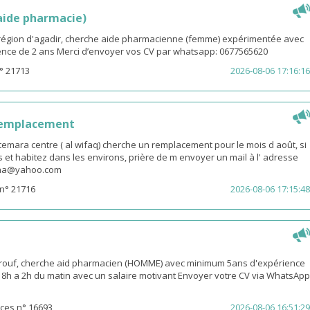
(aide pharmacie)
i région d'agadir, cherche aide pharmacienne (femme) expérimentée avec
nce de 2 ans Merci d’envoyer vos CV par whatsapp: 0677565620
° 21713
2026-08-06 17:16:16
remplacement
emara centre ( al wifaq) cherche un remplacement pour le mois d août, si
 et habitez dans les environs, prière de m envoyer un mail à l' adresse
snaa@yahoo.com
n° 21716
2026-08-06 17:15:48
rouf, cherche aid pharmacien (HOMME) avec minimum 5ans d'expérience
 18h a 2h du matin avec un salaire motivant Envoyer votre CV via WhatsApp
ces n° 16693
2026-08-06 16:51:29