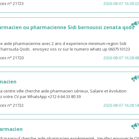
ces n° 21723
2026-08-07 16:38:32
armacien ou pharmacienne Sidi bernoussi zenata qods
ne aide pharmacienne avec 2 ans d experience minimum region Sidi
 harrouda Qods . envoyez vos cv sur le numero whats up 0607510123
ces n° 21720
2026-08-07 16:28:48
rmacien
centre ville cherche aide pharmacien sérieux, Salaire et évolution
z votre CV par WhatsApp +212 6 64 33 80 39
ces n° 21722
2026-08-07 16:28:14
harmacien
idi maarouf cherche aide pharmacien expérimenté . Veuillez envoyer le CV