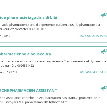
ide pharmacie)agadir sidi bibi
n aide pharmacien 2 ans d'experience ou bien plus . la pharmacie est
ibi veuillez contacter 0661303187 .
° 17840
2026-08-05 20:59:39
 pharmacienne à bouskoura
pharmacienne à bouskoura avec expérience 2 ans sérieuse et dynamique.
V au numéro 0666351422
es n° 21701
2026-08-04 21:44:36
RCHE PHARMACIEN ASSISTANT
 a Casablanca cherche un 2e Pharmacien Assistant. A proximite de la
th". Envoyer CV a: paracetamol2011@hotmail.fr