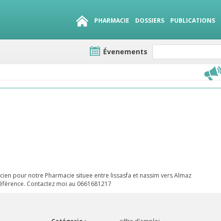
PHARMACIE
DOSSIERS
PUBLICATIONS
Évenements
e lots
sirables
QUE 1500.
es
ien pour notre Pharmacie situee entre lissasfa et nassim vers Almaz
éférence. Contactez moi au 0661681217