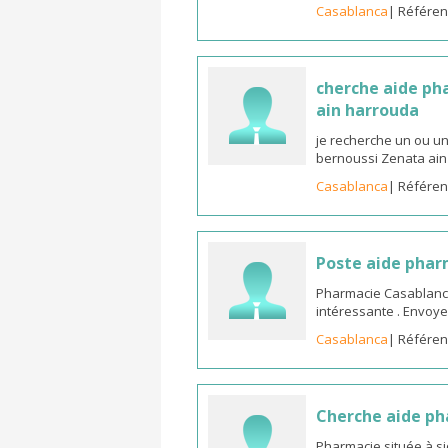
Casablanca
| Référen
cherche aide ph
ain harrouda
je recherche un ou u
bernoussi Zenata ain
Casablanca
| Référen
Poste aide pha
Pharmacie Casablanca 
intéressante . Envoye
Casablanca
| Référen
Cherche aide p
Pharmacie située à s