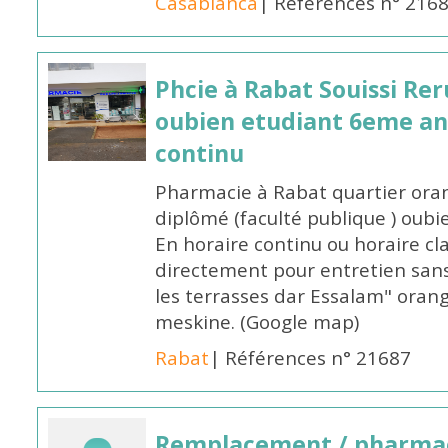
Casablanca
| Références n° 216
Phcie à Rabat Souissi Re
oubien etudiant 6eme an
continu
Pharmacie à Rabat quartier oran
diplômé (faculté publique ) oub
En horaire continu ou horaire cl
directement pour entretien sans
les terrasses dar Essalam" orang
meskine. (Google map)
Rabat
| Références n° 21687
Remplacement / pharmac