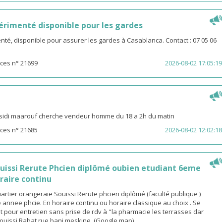
rimenté disponible pour les gardes
é, disponible pour assurer les gardes à Casablanca. Contact : 07 05 06
ces n° 21699
2026-08-02 17:05:19
sidi maarouf cherche vendeur homme du 18 a 2h du matin
ces n° 21685
2026-08-02 12:02:18
ouissi Rerute Phcien diplômé oubien etudiant 6eme
raire continu
rtier orangeraie Souissi Rerute phcien diplômé (faculté publique )
annee phcie. En horaire continu ou horaire classique au choix . Se
 pour entretien sans prise de rdv à "la pharmacie les terrasses dar
ouissi Rabat rue bani meskine. (Google map)