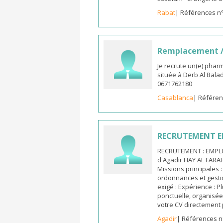
Rabat
| Références n
Remplacement /
Je recrute un(e) phar
située à Derb Al Bala
0671762180
Casablanca
| Référen
RECRUTEMENT E
RECRUTEMENT : EMPLO
d'Agadir HAY AL FARA
Missions principales :
ordonnances et gestio
exigé : Expérience : 
ponctuelle, organisée 
votre CV directement 
Agadir
| Références n