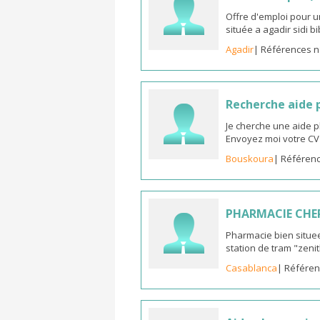
Offre d'emploi pour u
située a agadir sidi b
Agadir
| Références n
Recherche aide
Je cherche une aide 
Envoyez moi votre C
Bouskoura
| Référenc
PHARMACIE CHE
Pharmacie bien situee
station de tram "zeni
Casablanca
| Référen