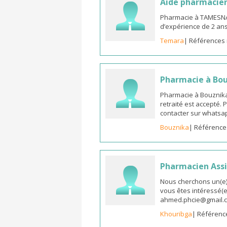
Aide pharmacie
Pharmacie à TAMESNA
d’expérience de 2 an
Temara
| Références 
Pharmacie à Bo
Pharmacie à Bouznika
retraité est accepté.
contacter sur whatsap
Bouznika
| Référence
Pharmacien Assi
Nous cherchons un(e) 
vous êtes intéressé(e)
ahmed.phcie@gmail.
Khouribga
| Référenc