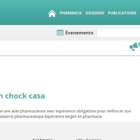
PHARMACIE
DOSSIERS
PUBLICATIONS
Évenements
e lots
sirables
QUE 1500.
es
n chock casa
e une aide pharmacienne avec expérience obligatoire pour renforcer son
assistance pharmaceutique Expérience exigée en pharmacie