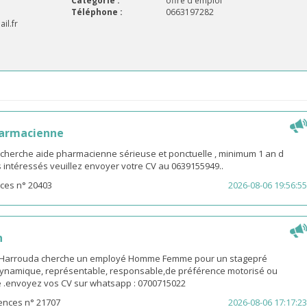
Catégorie :
offre d'emploi
Téléphone :
0663197282
il.fr
harmacienne
 cherche aide pharmacienne sérieuse et ponctuelle , minimum 1 an d
es intéressés veuillez envoyer votre CV au 0639155949..
ces n° 20403
2026-08-06 19:56:55
n
-Harrouda cherche un employé Homme Femme pour un stagepré
ynamique, représentable, responsable,de préférence motorisé ou
ge .envoyez vos CV sur whatsapp : 0700715022
ences n° 21707
2026-08-06 17:17:23