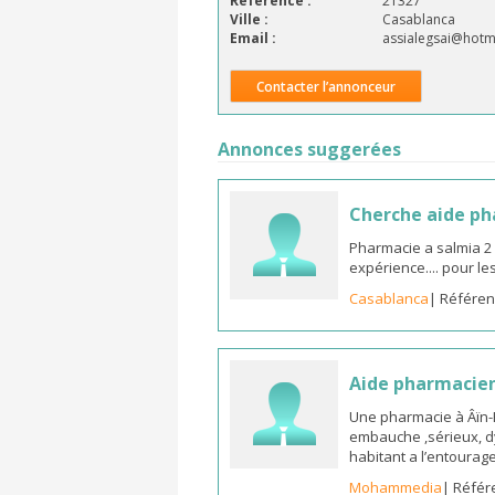
Référence :
21327
Ville :
Casablanca
Email :
assialegsai@hotma
Contacter l’annonceur
Annonces suggerées
Cherche aide p
Pharmacie a salmia 2
expérience.... pour l
Casablanca
| Référen
Aide pharmacie
Une pharmacie à Âïn
embauche ,sérieux, d
habitant a l’entoura
Mohammedia
| Référ