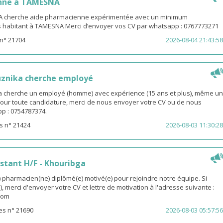
nne à TAMESNA
 cherche aide pharmacienne expérimentée avec un minimum
s habitant à TAMESNA Merci d’envoyer vos CV par whatsapp : 0767773271
n° 21704
2026-08-04 21:43:58
uznika cherche employé
 cherche un employé (homme) avec expérience (15 ans et plus), même un
 Pour toute candidature, merci de nous envoyer votre CV ou de nous
p : 0754787374.
s n° 21424
2026-08-03 11:30:28
stant H/F - Khouribga
pharmacien(ne) diplômé(e) motivé(e) pour rejoindre notre équipe. Si
, merci d'envoyer votre CV et lettre de motivation à l'adresse suivante :
com
es n° 21690
2026-08-03 05:57:56