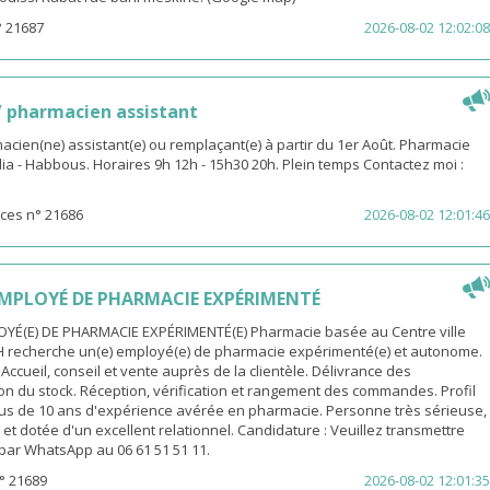
° 21687
2026-08-02 12:02:08
 pharmacien assistant
macien(ne) assistant(e) ou remplaçant(e) à partir du 1er Août. Pharmacie
dia - Habbous. Horaires 9h 12h - 15h30 20h. Plein temps Contactez moi :
ces n° 21686
2026-08-02 12:01:46
MPLOYÉ DE PHARMACIE EXPÉRIMENTÉ
YÉ(E) DE PHARMACIE EXPÉRIMENTÉ(E) Pharmacie basée au Centre ville
H recherche un(e) employé(e) de pharmacie expérimenté(e) et autonome.
 Accueil, conseil et vente auprès de la clientèle. Délivrance des
n du stock. Réception, vérification et rangement des commandes. Profil
Plus de 10 ans d'expérience avérée en pharmacie. Personne très sérieuse,
et dotée d'un excellent relationnel. Candidature : Veuillez transmettre
par WhatsApp au 06 61 51 51 11.
° 21689
2026-08-02 12:01:35