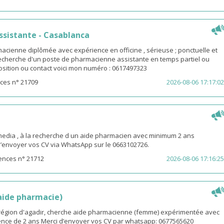
sistante - Casablanca
macienne diplômée avec expérience en officine , sérieuse ; ponctuelle et
 recherche d'un poste de pharmacienne assistante en temps partiel ou
osition ou contact voici mon numéro : 0617497323
ces n° 21709
2026-08-06 17:17:02
ia , à la recherche d un aide pharmacien avec minimum 2 ans
d’envoyer vos CV via WhatsApp sur le 0663102726.
ences n° 21712
2026-08-06 17:16:25
(aide pharmacie)
i région d'agadir, cherche aide pharmacienne (femme) expérimentée avec
nce de 2 ans Merci d’envoyer vos CV par whatsapp: 0677565620