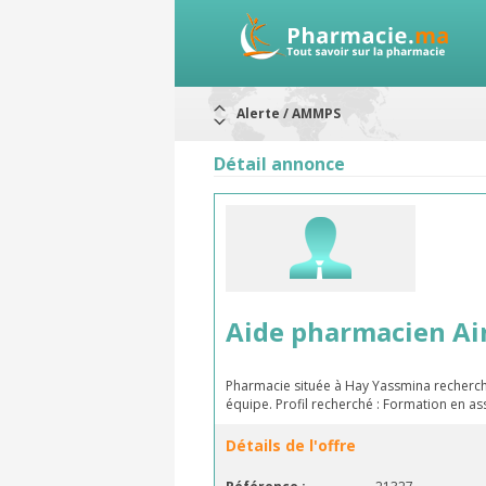
Alerte / AMMPS
Aureomycine ophtalmique : Rappel d
Nouveau : Déclaration d'effets indé
Détail annonce
ARRÊT DE COMMERCIALISATION
RAPPELS DE LOTS
Rappel de lots : ANTITOXINE TÉTANI
Rappel de lots : préparations lacté
Aide pharmacien Ai
Pharmacie située à Hay Yassmina recherch
équipe. Profil recherché : Formation en 
Détails de l'offre