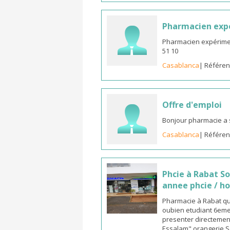
Pharmacien expé
Pharmacien expériment
51 10
Casablanca
| Référen
Offre d'emploi
Bonjour pharmacie a 
Casablanca
| Référen
Phcie à Rabat S
annee phcie / ho
Pharmacie à Rabat qua
oubien etudiant 6eme 
presenter directement
Essalam" orangerie S