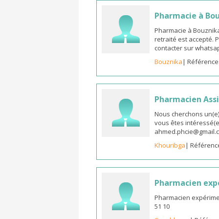
Pharmacie à Bo
Pharmacie à Bouznika
retraité est accepté.
contacter sur whatsap
Bouznika
| Référence
Pharmacien Assi
Nous cherchons un(e) 
vous êtes intéressé(e)
ahmed.phcie@gmail.
Khouribga
| Référenc
Pharmacien expé
Pharmacien expériment
51 10