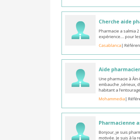
Cherche aide p
Pharmacie a salmia 2
expérience.... pour l
Casablanca
| Référen
Aide pharmacie
Une pharmacie à Âïn
embauche ,sérieux, d
habitant a l’entoura
Mohammedia
| Référ
Pharmacienne as
Bonjour, je suis phar
motivée. Je suis à la