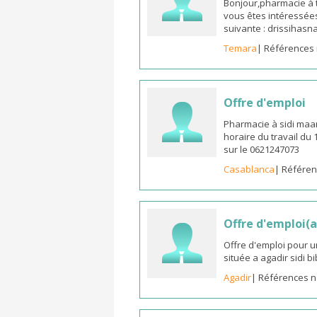
Bonjour,pharmacie à t
vous êtes intéressées
suivante : drissiha
Temara
| Références 
Offre d'emploi
Pharmacie à sidi maa
horaire du travail du
sur le 0621247073
Casablanca
| Référen
Offre d'emploi(a
Offre d'emploi pour u
située a agadir sidi b
Agadir
| Références n