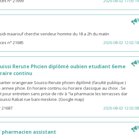
ces n° 21699
2026-08-02 17:05:19
sidi maarouf cherche vendeur homme du 18 a 2h du matin
ces n° 21685
2026-08-02 12:02:18
ouissi Rerute Phcien diplômé oubien etudiant 6eme
raire continu
rtier orangeraie Souissi Rerute phcien diplômé (faculté publique )
annee phcie. En horaire continu ou horaire classique au choix . Se
 pour entretien sans prise de rdv à "la pharmacie les terrasses dar
ouissi Rabat rue bani meskine. (Google map)
° 21687
2026-08-02 12:02:08
 pharmacien assistant