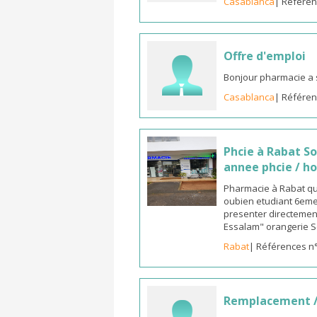
Casablanca
| Référen
Offre d'emploi
Bonjour pharmacie a 
Casablanca
| Référen
Phcie à Rabat S
annee phcie / ho
Pharmacie à Rabat qua
oubien etudiant 6eme 
presenter directement
Essalam" orangerie S
Rabat
| Références n
Remplacement /