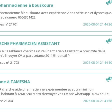
 pharmacienne à bouskoura
pharmacienne à bouskoura avec expérience 2 ans sérieuse et dynamique.
V au numéro 0666351422
es n° 21701
2026-08-04 21:44:36
RCHE PHARMACIEN ASSISTANT
 a Casablanca cherche un 2e Pharmacien Assistant. A proximite de la
th". Envoyer CV a: paracetamol2011@hotmail.fr
ces n° 21703
2026-08-04 21:44:10
nne à TAMESNA
 cherche aide pharmacienne expérimentée avec un minimum
s habitant à TAMESNA Merci d’envoyer vos CV par whatsapp : 0767773271
n° 21704
2026-08-04 21:43:58