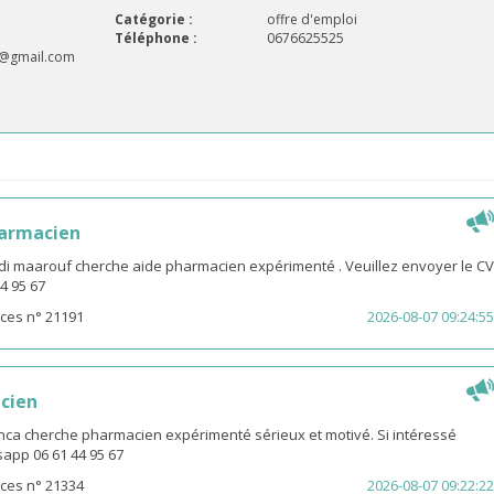
Catégorie :
offre d'emploi
Téléphone :
0676625525
i@gmail.com
harmacien
idi maarouf cherche aide pharmacien expérimenté . Veuillez envoyer le CV
4 95 67
ces n° 21191
2026-08-07 09:24:55
cien
ca cherche pharmacien expérimenté sérieux et motivé. Si intéressé
app 06 61 44 95 67
ces n° 21334
2026-08-07 09:22:22