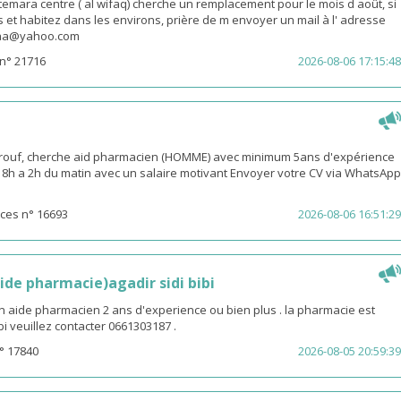
emara centre ( al wifaq) cherche un remplacement pour le mois d août, si
 et habitez dans les environs, prière de m envoyer un mail à l' adresse
snaa@yahoo.com
n° 21716
2026-08-06 17:15:48
rouf, cherche aid pharmacien (HOMME) avec minimum 5ans d'expérience
 18h a 2h du matin avec un salaire motivant Envoyer votre CV via WhatsApp
ces n° 16693
2026-08-06 16:51:29
ide pharmacie)agadir sidi bibi
n aide pharmacien 2 ans d'experience ou bien plus . la pharmacie est
ibi veuillez contacter 0661303187 .
° 17840
2026-08-05 20:59:39