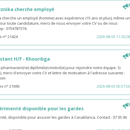
uznika cherche employé
 cherche un employé (homme) avec expérience (15 ans et plus), même un
 Pour toute candidature, merci de nous envoyer votre CV ou de nous
p : 0754787374.
s n° 21424
2026-08-03 11:30:28
stant H/F - Khouribga
pharmacien(ne) diplômé(e) motivé(e) pour rejoindre notre équipe. Si
, merci d'envoyer votre CV et lettre de motivation à l'adresse suivante :
com
es n° 21690
2026-08-03 05:57:56
rimenté disponible pour les gardes
é, disponible pour assurer les gardes à Casablanca. Contact : 07 05 06