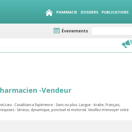
PHARMACIE
DOSSIERS
PUBLICATIONS
Évenements
e lots
sirables
QUE 1500.
es
pharmacien -Vendeur
 Lieu : Casablanca Expérience : 3ans ou plus. Langue : Arabe, Français,
 requises : Sérieux, dynamique, ponctuel et motorisé. Veuillez m’envoyer votre