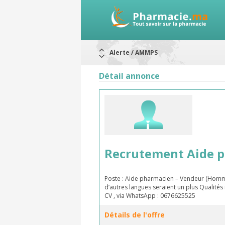
Alerte / AMMPS
Aureomycine ophtalmique : Rappel d
Nouveau : Déclaration d'effets indé
Détail annonce
ARRÊT DE COMMERCIALISATION
RAPPELS DE LOTS
Rappel de lots : ANTITOXINE TÉTANI
Rappel de lots : préparations lacté
Recrutement Aide 
Poste : Aide pharmacien – Vendeur (Homme)
d’autres langues seraient un plus Qualités
CV , via WhatsApp : 0676625525
Détails de l'offre