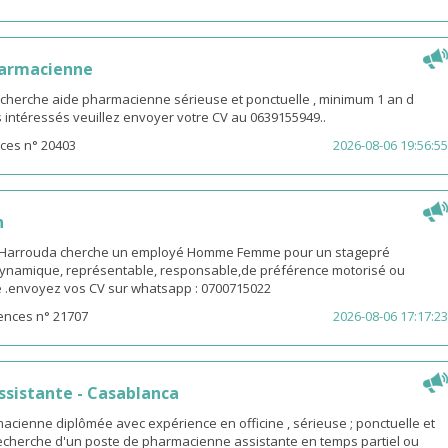
harmacienne
 cherche aide pharmacienne sérieuse et ponctuelle , minimum 1 an d
es intéressés veuillez envoyer votre CV au 0639155949..
ces n° 20403
2026-08-06 19:56:55
n
-Harrouda cherche un employé Homme Femme pour un stagepré
ynamique, représentable, responsable,de préférence motorisé ou
ge .envoyez vos CV sur whatsapp : 0700715022
ences n° 21707
2026-08-06 17:17:23
sistante - Casablanca
macienne diplômée avec expérience en officine , sérieuse ; ponctuelle et
 recherche d'un poste de pharmacienne assistante en temps partiel ou