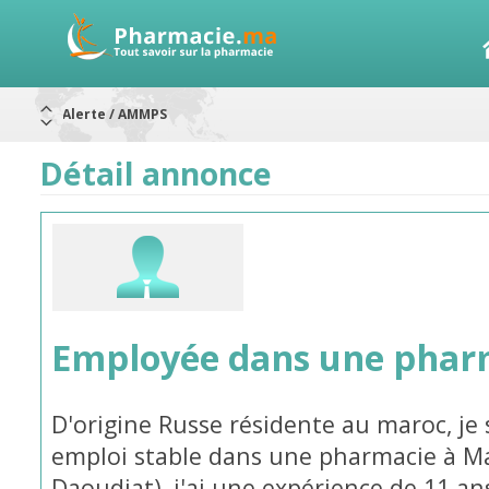
Alerte / AMMPS
Aureomycine ophtalmique : Rappel de lots
Nouveau : Déclaration d'effets indésirables
ARRÊT DE COMMERCIALISATION
Détail annonce
RAPPELS DE LOTS
Rappel de lots : ANTITOXINE TÉTANIQUE 1500.
Rappel de lots : préparations lactées
Employée dans une phar
D'origine Russe résidente au maroc, je 
emploi stable dans une pharmacie à 
Daoudiat), j'ai une expérience de 11 an