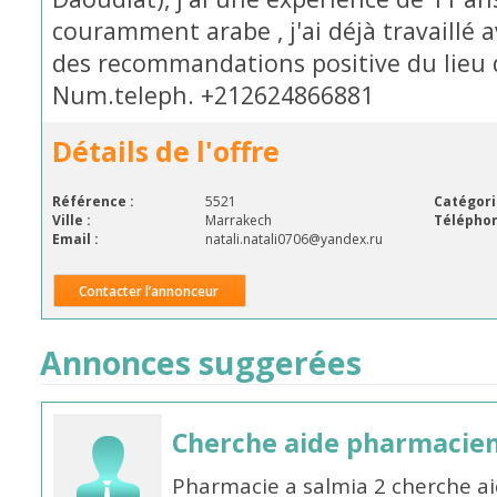
couramment arabe , j'ai déjà travaillé av
des recommandations positive du lieu d
Num.teleph. +212624866881
Détails de l'offre
Référence :
5521
Catégori
Ville :
Marrakech
Téléphon
Email :
natali.natali0706@yandex.ru
Contacter l’annonceur
Annonces suggerées
Cherche aide pharmacie
Pharmacie a salmia 2 cherche a