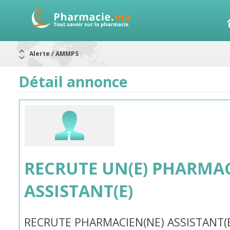
Alerte / AMMPS
Aureomycine ophtalmique : Rappel de lots
Nouveau : Déclaration d'effets indésirables
ARRÊT DE COMMERCIALISATION
Détail annonce
RAPPELS DE LOTS
Rappel de lots : ANTITOXINE TÉTANIQUE 1500.
Rappel de lots : préparations lactées
RECRUTE UN(E) PHARMAC
ASSISTANT(E)
RECRUTE PHARMACIEN(NE) ASSISTANT(E