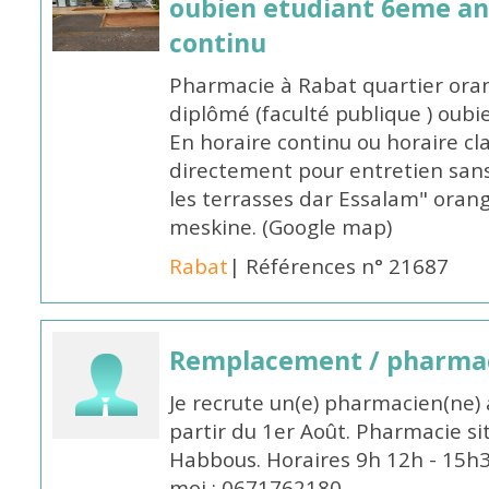
oubien etudiant 6eme an
continu
Pharmacie à Rabat quartier oran
diplômé (faculté publique ) oub
En horaire continu ou horaire cl
directement pour entretien sans
les terrasses dar Essalam" orang
meskine. (Google map)
Rabat
| Références n° 21687
Remplacement / pharmac
Je recrute un(e) pharmacien(ne) 
partir du 1er Août. Pharmacie si
Habbous. Horaires 9h 12h - 15h
moi : 0671762180