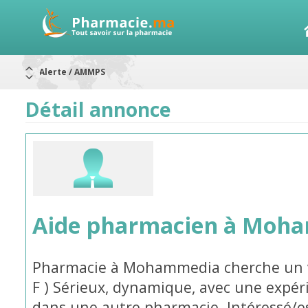
Alerte / AMMPS
Aureomycine ophtalmique : Rappel de lots
Nouveau : Déclaration d'effets indésirables
ARRÊT DE COMMERCIALISATION
Détail annonce
RAPPELS DE LOTS
Rappel de lots : ANTITOXINE TÉTANIQUE 1500.
Rappel de lots : préparations lactées
Aide pharmacien à Moh
Pharmacie à Mohammedia cherche un v
F ) Sérieux, dynamique, avec une expé
dans une autre pharmacie. Intéressé/e