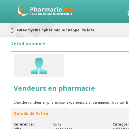
Aureomycine ophtalmique : Rappel de lots
Nouveau : Déclaration d'effets indésirables
ARRÊT DE COMMERCIALISATION
Détail annonce
RAPPELS DE LOTS
Rappel de lots : ANTITOXINE TÉTANIQUE 1500.
Rappel de lots : préparations lactées
Alerte / AMMPS
Vendeurs en pharmacie
Cherche vendeur en pharmacie, expérience 2 ans minimum, quartier 
Détails de l'offre
Référence :
9519
Catégori