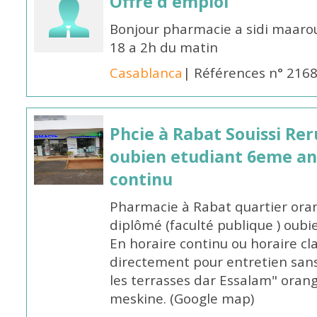
Offre d'emploi
Bonjour pharmacie a sidi maar
18 a 2h du matin
Casablanca
| Références n° 216
Phcie à Rabat Souissi Re
oubien etudiant 6eme an
continu
Pharmacie à Rabat quartier oran
diplômé (faculté publique ) oub
En horaire continu ou horaire cl
directement pour entretien sans
les terrasses dar Essalam" orang
meskine. (Google map)