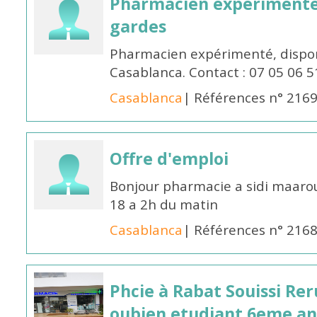
Pharmacien expérimenté 
gardes
Pharmacien expérimenté, dispon
Casablanca. Contact : 07 05 06 5
Casablanca
| Références n° 216
Offre d'emploi
Bonjour pharmacie a sidi maar
18 a 2h du matin
Casablanca
| Références n° 216
Phcie à Rabat Souissi Re
oubien etudiant 6eme an