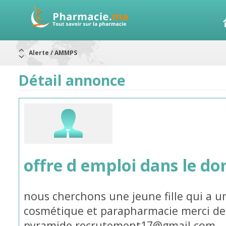
Alerte / AMMPS
Aureomycine ophtalmique : Rappel de lots
Nouveau : Déclaration d'effets indésirables
ARRÊT DE COMMERCIALISATION
Détail annonce
RAPPELS DE LOTS
Rappel de lots : ANTITOXINE TÉTANIQUE 1500.
Rappel de lots : préparations lactées
offre d emploi dans le d
nous cherchons une jeune fille qui a 
cosmétique et parapharmacie merci de
pyramide.recrutement17@gmail.com