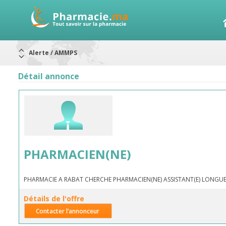
Alerte / AMMPS
Aureomycine ophtalmique : Rappel de lots
Nouveau : Déclaration d'effets indésirables
ARRÊT DE COMMERCIALISATION
Détail annonce
RAPPELS DE LOTS
Rappel de lots : ANTITOXINE TÉTANIQUE 1500.
Rappel de lots : préparations lactées
PHARMACIEN(NE)
PHARMACIE A RABAT CHERCHE PHARMACIEN(NE) ASSISTANT(E) LONGUE
Détails de l'offre
Contacter l’annonceur