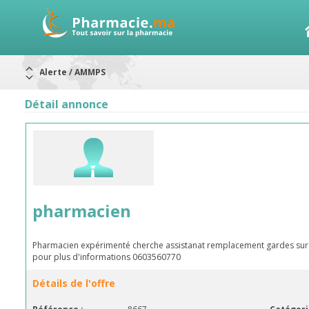
Alerte / AMMPS
Aureomycine ophtalmique : Rappel de lots
Nouveau : Déclaration d'effets indésirables
ARRÊT DE COMMERCIALISATION
Détail annonce
RAPPELS DE LOTS
Rappel de lots : ANTITOXINE TÉTANIQUE 1500.
Rappel de lots : préparations lactées
pharmacien
Pharmacien expérimenté cherche assistanat remplacement gardes sur 
pour plus d'informations 0603560770
Détails de l'offre