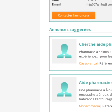
Ville :
Guercif
Email :
fhjg667ghjhg@gm
Contacter l’annonceur
Annonces suggerées
Cherche aide p
Pharmacie a salmia 2
expérience.... pour l
Casablanca
| Référen
Aide pharmacie
Une pharmacie à Âïn
embauche ,sérieux, d
habitant a l’entoura
Mohammedia
| Référ