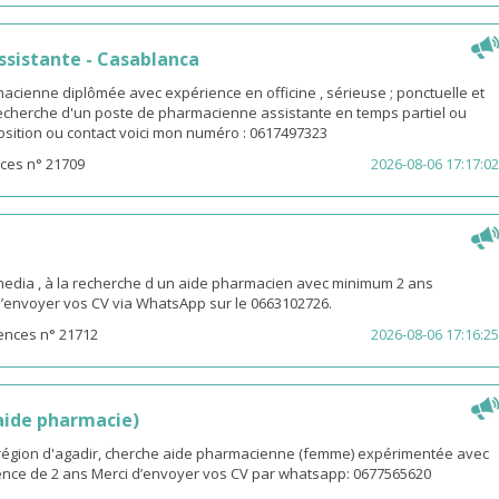
sistante - Casablanca
macienne diplômée avec expérience en officine , sérieuse ; ponctuelle et
 recherche d'un poste de pharmacienne assistante en temps partiel ou
osition ou contact voici mon numéro : 0617497323
ces n° 21709
2026-08-06 17:17:02
ia , à la recherche d un aide pharmacien avec minimum 2 ans
d’envoyer vos CV via WhatsApp sur le 0663102726.
ences n° 21712
2026-08-06 17:16:25
(aide pharmacie)
i région d'agadir, cherche aide pharmacienne (femme) expérimentée avec
nce de 2 ans Merci d’envoyer vos CV par whatsapp: 0677565620