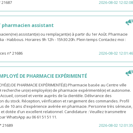
° 21687
2026-08-02 12:02:08
 pharmacien assistant
macien(ne) assistant(e) ou remplaçant(e) à partir du 1er Août. Pharmacie
dia - Habbous. Horaires 9h 12h - 15h30 20h. Plein temps Contactez moi :
ces n° 21686
2026-08-02 12:01:46
MPLOYÉ DE PHARMACIE EXPÉRIMENTÉ
YÉ(E) DE PHARMACIE EXPÉRIMENTÉ(E) Pharmacie basée au Centre ville
H recherche un(e) employé(e) de pharmacie expérimenté(e) et autonome.
 Accueil, conseil et vente auprès de la clientèle. Délivrance des
n du stock. Réception, vérification et rangement des commandes. Profil
Plus de 10 ans d'expérience avérée en pharmacie. Personne très sérieuse,
et dotée d'un excellent relationnel. Candidature : Veuillez transmettre
par WhatsApp au 06 61 51 51 11.
° 21689
2026-08-02 12:01:35