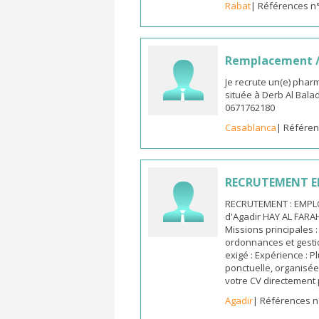
Rabat
| Références n
Remplacement /
Je recrute un(e) phar
située à Derb Al Bala
0671762180
Casablanca
| Référen
RECRUTEMENT E
RECRUTEMENT : EMPLO
d'Agadir HAY AL FARA
Missions principales :
ordonnances et gestio
exigé : Expérience : 
ponctuelle, organisée 
votre CV directement 
Agadir
| Références n