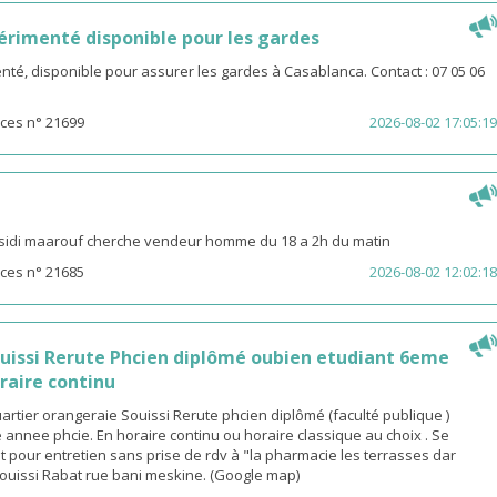
rimenté disponible pour les gardes
é, disponible pour assurer les gardes à Casablanca. Contact : 07 05 06
ces n° 21699
2026-08-02 17:05:19
sidi maarouf cherche vendeur homme du 18 a 2h du matin
ces n° 21685
2026-08-02 12:02:18
ouissi Rerute Phcien diplômé oubien etudiant 6eme
raire continu
rtier orangeraie Souissi Rerute phcien diplômé (faculté publique )
annee phcie. En horaire continu ou horaire classique au choix . Se
 pour entretien sans prise de rdv à "la pharmacie les terrasses dar
ouissi Rabat rue bani meskine. (Google map)