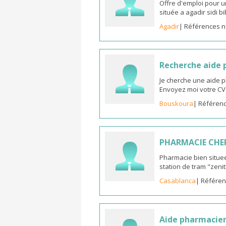
Offre d'emploi pour u
située a agadir sidi b
Agadir
| Références n
Recherche aide
Je cherche une aide 
Envoyez moi votre C
Bouskoura
| Référenc
PHARMACIE CHE
Pharmacie bien situee
station de tram "zeni
Casablanca
| Référen
Aide pharmacie