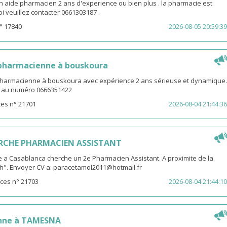
n aide pharmacien 2 ans d'experience ou bien plus . la pharmacie est
ibi veuillez contacter 0661303187 .
° 17840
2026-08-05 20:59:39
 pharmacienne à bouskoura
pharmacienne à bouskoura avec expérience 2 ans sérieuse et dynamique.
V au numéro 0666351422
es n° 21701
2026-08-04 21:44:36
RCHE PHARMACIEN ASSISTANT
 a Casablanca cherche un 2e Pharmacien Assistant. A proximite de la
th". Envoyer CV a: paracetamol2011@hotmail.fr
ces n° 21703
2026-08-04 21:44:10
nne à TAMESNA