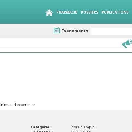
PHARMACIE
DOSSIERS
PUBLICATIONS
Évenements
e lots
sirables
QUE 1500.
es
minimum d'experience
Catégorie :
offre d'emploi