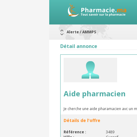
Alerte / AMMPS
Aureomycine ophtalmique : Rappel d
Nouveau : Déclaration d'effets indé
Détail annonce
ARRÊT DE COMMERCIALISATION
RAPPELS DE LOTS
Rappel de lots : ANTITOXINE TÉTANI
Rappel de lots : préparations lacté
Aide pharmacien
Je cherche une aide pharamacien avc un 
Détails de l'offre
Référence :
3489