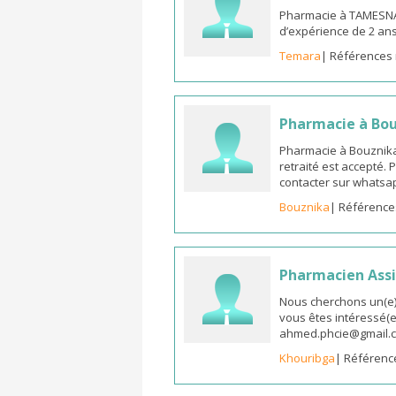
Pharmacie à TAMESNA
d’expérience de 2 an
Temara
| Références 
Pharmacie à Bo
Pharmacie à Bouznika
retraité est accepté.
contacter sur whatsap
Bouznika
| Référence
Pharmacien Assi
Nous cherchons un(e) 
vous êtes intéressé(e)
ahmed.phcie@gmail.
Khouribga
| Référenc