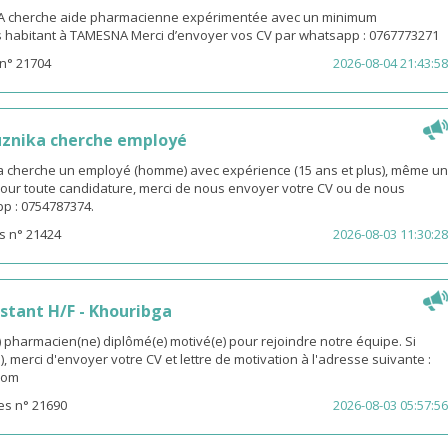
 cherche aide pharmacienne expérimentée avec un minimum
s habitant à TAMESNA Merci d’envoyer vos CV par whatsapp : 0767773271
n° 21704
2026-08-04 21:43:58
uznika cherche employé
 cherche un employé (homme) avec expérience (15 ans et plus), même un
 Pour toute candidature, merci de nous envoyer votre CV ou de nous
p : 0754787374.
s n° 21424
2026-08-03 11:30:28
stant H/F - Khouribga
pharmacien(ne) diplômé(e) motivé(e) pour rejoindre notre équipe. Si
, merci d'envoyer votre CV et lettre de motivation à l'adresse suivante :
com
es n° 21690
2026-08-03 05:57:56