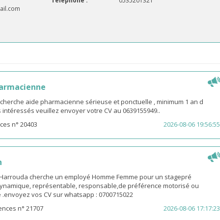
Téléphone :
0535201321
ail.com
harmacienne
 cherche aide pharmacienne sérieuse et ponctuelle , minimum 1 an d
es intéressés veuillez envoyer votre CV au 0639155949..
ces n° 20403
2026-08-06 19:56:55
n
-Harrouda cherche un employé Homme Femme pour un stagepré
ynamique, représentable, responsable,de préférence motorisé ou
ge .envoyez vos CV sur whatsapp : 0700715022
ences n° 21707
2026-08-06 17:17:23