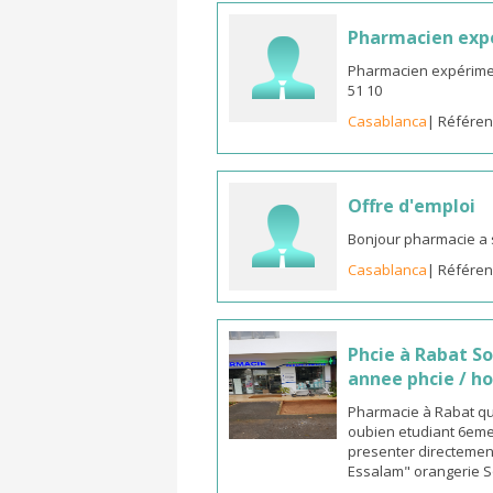
Pharmacien expé
Pharmacien expériment
51 10
Casablanca
| Référen
Offre d'emploi
Bonjour pharmacie a 
Casablanca
| Référen
Phcie à Rabat S
annee phcie / ho
Pharmacie à Rabat qua
oubien etudiant 6eme 
presenter directement
Essalam" orangerie S