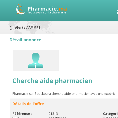
Alerte / AMMPS
Aureomycine ophtalmique : Rappel de lots
Nouveau : Déclaration d'effets indésirables
ARRÊT DE COMMERCIALISATION
Détail annonce
RAPPELS DE LOTS
Rappel de lots : ANTITOXINE TÉTANIQUE 1500.
Rappel de lots : préparations lactées
Cherche aide pharmacien
Pharmacie sur Bouskoura cherche aide pharmacien avec une expérienc
Détails de l'offre
Référence :
21313
Catégori