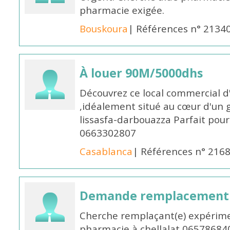
pharmacie exigée.
Bouskoura
| Références n° 2134
À louer 90M/5000dhs
Découvrez ce local commercial d
,idéalement situé au cœur d'un 
lissasfa-darbouazza Parfait pou
0663302807
Casablanca
| Références n° 216
Demande remplacement
Cherche remplaçant(e) expérime
pharmacie à chellalat 06578684