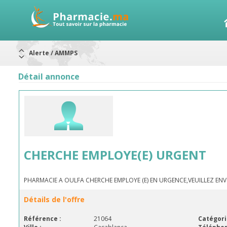
Alerte / AMMPS
Aureomycine ophtalmique : Rappel de lots
Nouveau : Déclaration d'effets indésirables
ARRÊT DE COMMERCIALISATION
Détail annonce
RAPPELS DE LOTS
Rappel de lots : ANTITOXINE TÉTANIQUE 1500.
Rappel de lots : préparations lactées
CHERCHE EMPLOYE(E) URGENT
PHARMACIE A OULFA CHERCHE EMPLOYE (E) EN URGENCE,VEUILLEZ ENV
Détails de l'offre
Référence :
21064
Catégori