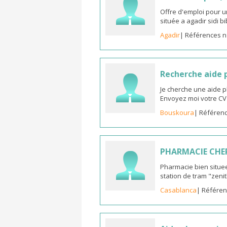
Offre d'emploi pour u
située a agadir sidi b
Agadir
| Références n
Recherche aide
Je cherche une aide 
Envoyez moi votre C
Bouskoura
| Référenc
PHARMACIE CHE
Pharmacie bien situee
station de tram "zeni
Casablanca
| Référen