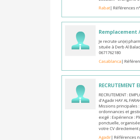
Rabat
| Références n
Remplacement /
Je recrute un(e) phar
située à Derb Al Bala
0671762180
Casablanca
| Référen
RECRUTEMENT E
RECRUTEMENT : EMPLO
d'Agadir HAY AL FARA
Missions principales :
ordonnances et gestio
exigé : Expérience : 
ponctuelle, organisée 
votre CV directement 
Agadir
| Références n