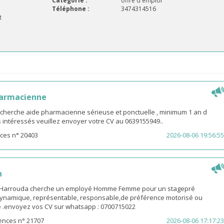
Catégorie :
offre d'emploi
Téléphone :
3474314516
t
harmacienne
 cherche aide pharmacienne sérieuse et ponctuelle , minimum 1 an d
es intéressés veuillez envoyer votre CV au 0639155949..
ces n° 20403
2026-08-06 19:56:55
n
-Harrouda cherche un employé Homme Femme pour un stagepré
ynamique, représentable, responsable,de préférence motorisé ou
ge .envoyez vos CV sur whatsapp : 0700715022
ences n° 21707
2026-08-06 17:17:23