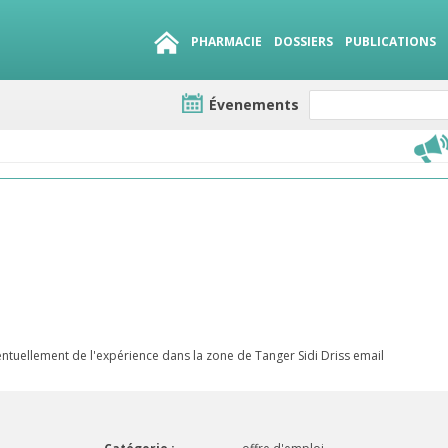
PHARMACIE
DOSSIERS
PUBLICATIONS
Évenements
e lots
sirables
QUE 1500.
es
entuellement de l'expérience dans la zone de Tanger Sidi Driss email