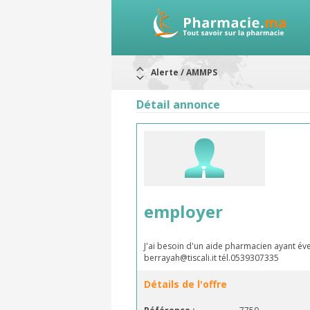
Alerte / AMMPS
Aureomycine ophtalmique : Rappel d
Nouveau : Déclaration d'effets indé
Détail annonce
ARRÊT DE COMMERCIALISATION
RAPPELS DE LOTS
Rappel de lots : ANTITOXINE TÉTANI
Rappel de lots : préparations lacté
employer
J'ai besoin d'un aide pharmacien ayant év
berrayah@tiscali.it tél.0539307335
Détails de l'offre