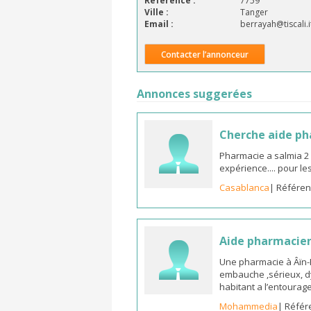
Référence :
7759
Ville :
Tanger
Email :
berrayah@tiscali.i
Contacter l’annonceur
Annonces suggerées
Cherche aide p
Pharmacie a salmia 2
expérience.... pour l
Casablanca
| Référen
Aide pharmacie
Une pharmacie à Âïn
embauche ,sérieux, d
habitant a l’entoura
Mohammedia
| Référ