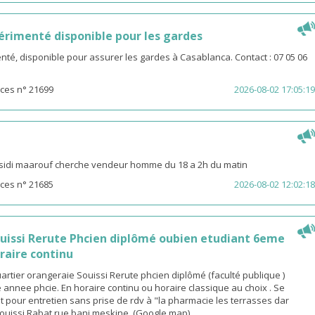
rimenté disponible pour les gardes
é, disponible pour assurer les gardes à Casablanca. Contact : 07 05 06
ces n° 21699
2026-08-02 17:05:19
sidi maarouf cherche vendeur homme du 18 a 2h du matin
ces n° 21685
2026-08-02 12:02:18
ouissi Rerute Phcien diplômé oubien etudiant 6eme
raire continu
rtier orangeraie Souissi Rerute phcien diplômé (faculté publique )
annee phcie. En horaire continu ou horaire classique au choix . Se
 pour entretien sans prise de rdv à "la pharmacie les terrasses dar
ouissi Rabat rue bani meskine. (Google map)