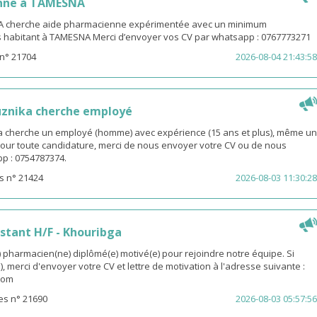
nne à TAMESNA
 cherche aide pharmacienne expérimentée avec un minimum
s habitant à TAMESNA Merci d’envoyer vos CV par whatsapp : 0767773271
n° 21704
2026-08-04 21:43:58
uznika cherche employé
 cherche un employé (homme) avec expérience (15 ans et plus), même un
 Pour toute candidature, merci de nous envoyer votre CV ou de nous
p : 0754787374.
s n° 21424
2026-08-03 11:30:28
stant H/F - Khouribga
pharmacien(ne) diplômé(e) motivé(e) pour rejoindre notre équipe. Si
, merci d'envoyer votre CV et lettre de motivation à l'adresse suivante :
com
es n° 21690
2026-08-03 05:57:56