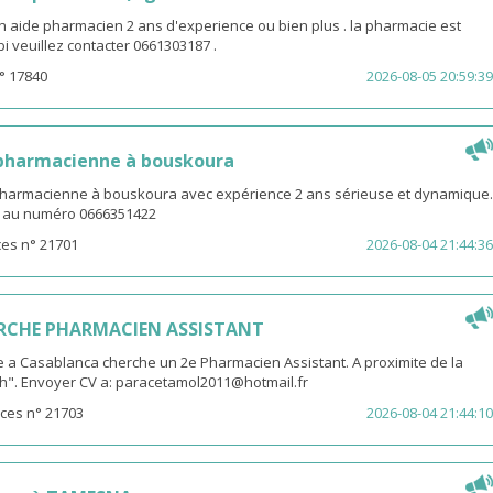
n aide pharmacien 2 ans d'experience ou bien plus . la pharmacie est
ibi veuillez contacter 0661303187 .
° 17840
2026-08-05 20:59:39
 pharmacienne à bouskoura
pharmacienne à bouskoura avec expérience 2 ans sérieuse et dynamique.
V au numéro 0666351422
es n° 21701
2026-08-04 21:44:36
RCHE PHARMACIEN ASSISTANT
 a Casablanca cherche un 2e Pharmacien Assistant. A proximite de la
th". Envoyer CV a: paracetamol2011@hotmail.fr
ces n° 21703
2026-08-04 21:44:10