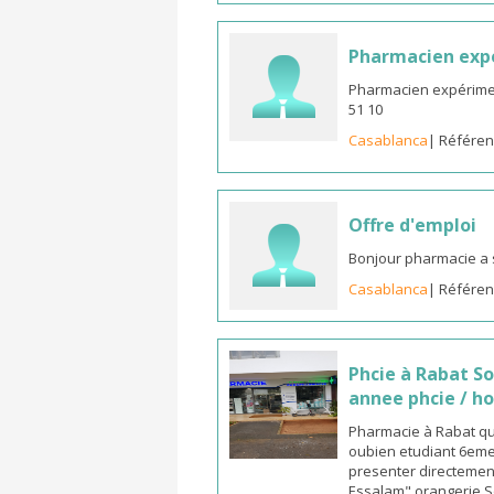
Pharmacien expé
Pharmacien expériment
51 10
Casablanca
| Référen
Offre d'emploi
Bonjour pharmacie a 
Casablanca
| Référen
Phcie à Rabat S
annee phcie / ho
Pharmacie à Rabat qua
oubien etudiant 6eme 
presenter directement
Essalam" orangerie S