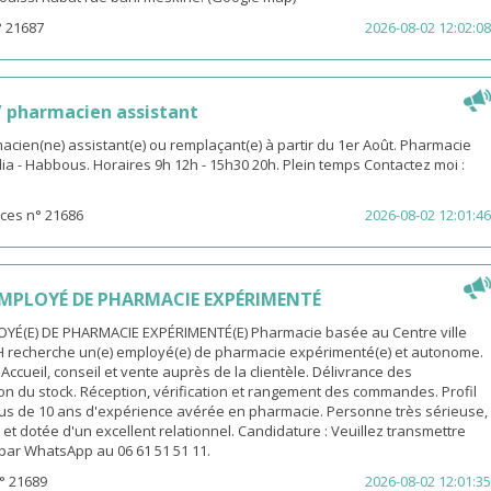
° 21687
2026-08-02 12:02:08
 pharmacien assistant
macien(ne) assistant(e) ou remplaçant(e) à partir du 1er Août. Pharmacie
dia - Habbous. Horaires 9h 12h - 15h30 20h. Plein temps Contactez moi :
ces n° 21686
2026-08-02 12:01:46
MPLOYÉ DE PHARMACIE EXPÉRIMENTÉ
YÉ(E) DE PHARMACIE EXPÉRIMENTÉ(E) Pharmacie basée au Centre ville
H recherche un(e) employé(e) de pharmacie expérimenté(e) et autonome.
 Accueil, conseil et vente auprès de la clientèle. Délivrance des
n du stock. Réception, vérification et rangement des commandes. Profil
Plus de 10 ans d'expérience avérée en pharmacie. Personne très sérieuse,
et dotée d'un excellent relationnel. Candidature : Veuillez transmettre
par WhatsApp au 06 61 51 51 11.
° 21689
2026-08-02 12:01:35