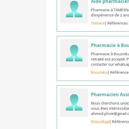
Aide pharmacie
Pharmacie à TAMESNA
d’expérience de 2 an
Temara
| Références 
Pharmacie à Bo
Pharmacie à Bouznika
retraité est accepté.
contacter sur whatsap
Bouznika
| Référence
Pharmacien Assi
Nous cherchons un(e) 
vous êtes intéressé(e)
ahmed.phcie@gmail.
Khouribga
| Référenc