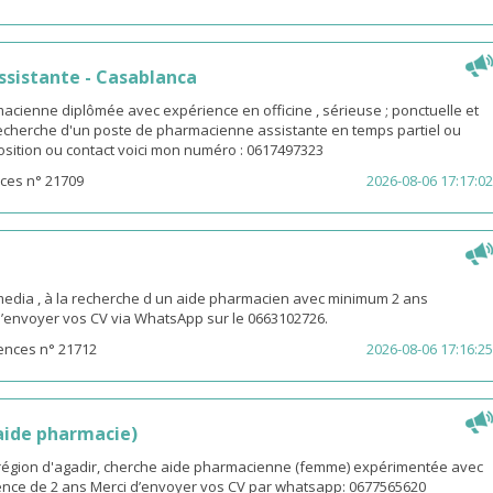
sistante - Casablanca
macienne diplômée avec expérience en officine , sérieuse ; ponctuelle et
 recherche d'un poste de pharmacienne assistante en temps partiel ou
osition ou contact voici mon numéro : 0617497323
ces n° 21709
2026-08-06 17:17:02
ia , à la recherche d un aide pharmacien avec minimum 2 ans
d’envoyer vos CV via WhatsApp sur le 0663102726.
ences n° 21712
2026-08-06 17:16:25
(aide pharmacie)
i région d'agadir, cherche aide pharmacienne (femme) expérimentée avec
nce de 2 ans Merci d’envoyer vos CV par whatsapp: 0677565620