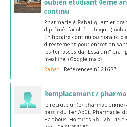
oubien etudiant 6eme an
continu
Pharmacie à Rabat quartier oran
diplômé (faculté publique ) oub
En horaire continu ou horaire cl
directement pour entretien sans
les terrasses dar Essalam" orang
meskine. (Google map)
Rabat
| Références n° 21687
Remplacement / pharmac
Je recrute un(e) pharmacien(ne) 
partir du 1er Août. Pharmacie si
Habbous. Horaires 9h 12h - 15h
moi : 0671762180