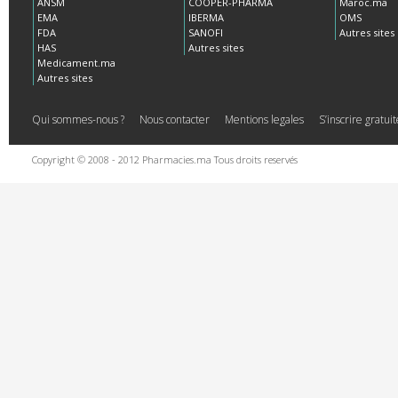
ANSM
COOPER-PHARMA
Maroc.ma
EMA
IBERMA
OMS
FDA
SANOFI
Autres sites
HAS
Autres sites
Medicament.ma
Autres sites
Qui sommes-nous ?
Nous contacter
Mentions legales
S’inscrire gratu
Copyright © 2008 - 2012 Pharmacies.ma Tous droits reservés