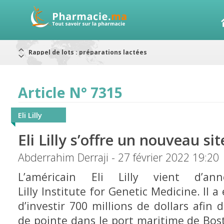
Alerte / AMMPS
Aureomycine ophtalmique : Rappel de lots
Nouveau : Déclaration d'effets indésirables
ARRÊT DE COMMERCIALISATION
RAPPELS DE LOTS
Article N° 7315
Rappel de lots : ANTITOXINE TÉTANIQUE 1500.
Rappel de lots : préparations lactées
Eli Lilly
Eli Lilly s’offre un nouveau si
Abderrahim Derraji - 27 février 2022 19:20
L’américain Eli Lilly vient d’a
Lilly Institute for Genetic Medicine. Il 
d’investir 700 millions de dollars afin 
de pointe dans le port maritime de Bost