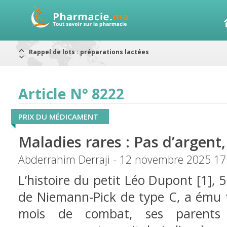
Alerte / AMMPS
Aureomycine ophtalmique : Rappel de lots
Nouveau : Déclaration d'effets indésirables
ARRÊT DE COMMERCIALISATION
RAPPELS DE LOTS
Article N° 8222
Rappel de lots : ANTITOXINE TÉTANIQUE 1500.
Rappel de lots : préparations lactées
PRIX DU MÉDICAMENT
Maladies rares : Pas d’argent,
Abderrahim Derraji - 12 novembre 2025 17
L’histoire du petit Léo Dupont [1], 5
de Niemann-Pick de type C, a ému 
mois de combat, ses parents