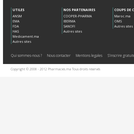
UTILES
NOS PARTENAIRES
COUPS DE 
ANSM
COOPER-PHARMA
Maroc.ma
EMA
IBERMA
OMS
FDA
SANOFI
Autres sites
HAS
Autres sites
Medicament.ma
Autres sites
Qui sommes-nous ?
Nous contacter
Mentions legales
S’inscrire gratu
Copyright © 2008 - 2012 Pharmacies.ma Tous droits reservés