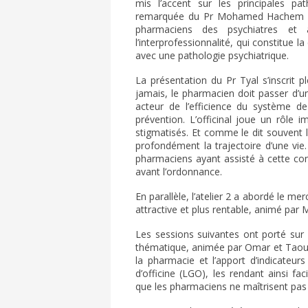
mis l’accent sur les principales path
remarquée du Pr Mohamed Hachem Tyal
pharmaciens des psychiatres et à
l’interprofessionnalité, qui constitue l
avec une pathologie psychiatrique.
La présentation du Pr Tyal s’inscrit 
jamais, le pharmacien doit passer d’u
acteur de l’efficience du système d
prévention. L’officinal joue un rôle
stigmatisés. Et comme le dit souvent 
profondément la trajectoire d’une vie
pharmaciens ayant assisté à cette con
avant l’ordonnance.
En parallèle, l’atelier 2 a abordé le me
attractive et plus rentable, animé par 
Les sessions suivantes ont porté sur l
thématique, animée par Omar et Taoufi
la pharmacie et l’apport d’indicateur
d’officine (LGO), les rendant ainsi fa
que les pharmaciens ne maîtrisent pas