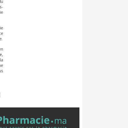
du
s-
ie
ie
te
e.
en
e,
la
ne
us