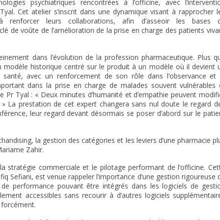
ologies psychiatriques rencontrées à l’officine, avec l’interventi
. Cet atelier s’inscrit dans une dynamique visant à rapprocher l
 renforcer leurs collaborations, afin d’asseoir les bases 
a clé de voûte de l’amélioration de la prise en charge des patients viva
pleinement dans l’évolution de la profession pharmaceutique. Plus q
n modèle historique centré sur le produit à un modèle où il devient 
e santé, avec un renforcement de son rôle dans l’observance et 
 important dans la prise en charge de malades souvent vulnérables 
le Pr Tyal : « Deux minutes d’humanité et d’empathie peuvent modifi
. » La prestation de cet expert changera sans nul doute le regard d
férence, leur regard devant désormais se poser d’abord sur le patie
rchandising, la gestion des catégories et les leviers d’une pharmacie pl
Mariame Zahir.
a stratégie commerciale et le pilotage performant de l’officine. Cet
q Sefiani, est venue rappeler l’importance d’une gestion rigoureuse 
s de performance pouvant être intégrés dans les logiciels de gesti
cilement accessibles sans recourir à d’autres logiciels supplémentair
 forcément.