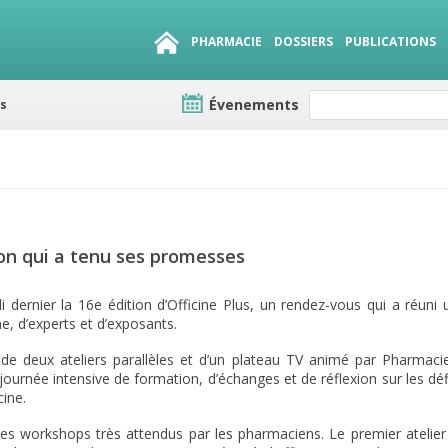
PHARMACIE
DOSSIERS
PUBLICATIONS
Évenements
e lots
sirables
QUE 1500.
es
tion qui a tenu ses promesses
 dernier la 16e édition d’Officine Plus, un rendez-vous qui a réuni 
, d’experts et d’exposants.
 de deux ateliers parallèles et d’un plateau TV animé par Pharmaci
urnée intensive de formation, d’échanges et de réflexion sur les déf
cine.
s workshops très attendus par les pharmaciens. Le premier atelier