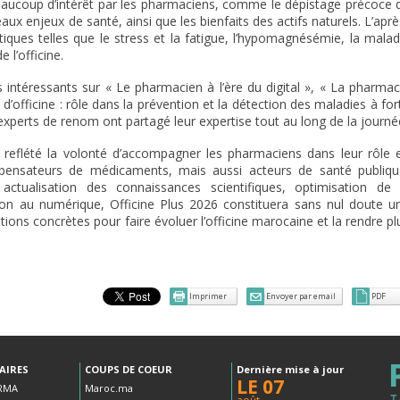
 beaucoup d’intérêt par les pharmaciens, comme le dépistage précoce 
eaux enjeux de santé, ainsi que les bienfaits des actifs naturels. L’aprè
iques telles que le stress et la fatigue, l’hypomagnésémie, la malad
 l’officine.
 intéressants sur « Le pharmacien à l’ère du digital », « La pharmac
’officine : rôle dans la prévention et la détection des maladies à for
perts de renom ont partagé leur expertise tout au long de la journé
eflété la volonté d’accompagner les pharmaciens dans leur rôle 
spensateurs de médicaments, mais aussi acteurs de santé publiqu
 actualisation des connaissances
scientifiques, optimisation de 
n au numérique, Officine Plus 2026 constituera sans nul doute u
tions concrètes pour faire évoluer l’officine marocaine et la rendre pl
Imprimer
Envoyer par email
PDF
AIRES
COUPS DE COEUR
Dernière mise à jour
LE 07
RMA
Maroc.ma