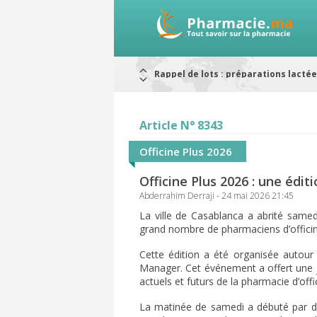
Alerte / AMMPS
Aureomycine ophtalmique : Rappel d
Nouveau : Déclaration d'effets indé
ARRÊT DE COMMERCIALISATION
RAPPELS DE LOTS
Article N° 8343
Rappel de lots : ANTITOXINE TÉTANI
Rappel de lots : préparations lacté
Officine Plus 2026
Officine Plus 2026 : une édi
Abderrahim Derraji - 24 mai 2026 21:45
La ville de Casablanca a abrité samedi
grand nombre de pharmaciens d’officine
Cette édition a été organisée autour
Manager. Cet événement a offert une jo
actuels et futurs de la pharmacie d’offi
La matinée de samedi a débuté par de