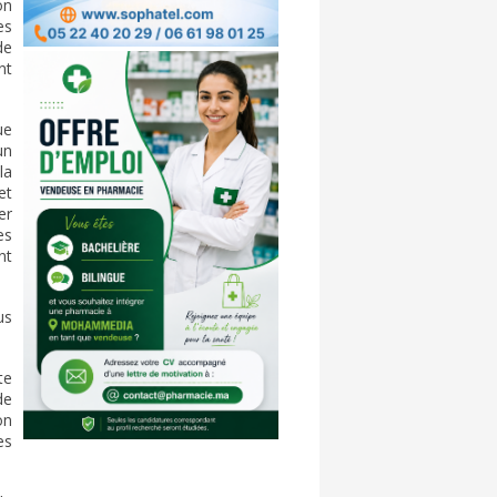
on
es
de
nt
ue
un
la
et
er
es
nt
us
te
de
on
es