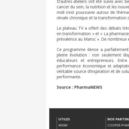
D’autres ateliers ont été suivis avec
cancer du sein, la nutrition et les nouv
midi s’est poursuivie autour de thémat
rénale chronique et la transformation de
Le plateau TV a offert des débats très
en
transformation » et « La pharmacie d
prévalence au Maroc ». De nombreux ex
Ce programme dense a parfaitement r
pleine évolution : non seulement di
éducateurs et entrepreneurs. Entre
performance économique et adaptatio
véritable source d’inspiration et de
solu
performante.
Source : PharmaNEWS
UTILES
NOS PARTEN
ANSM
COOPER-PHA