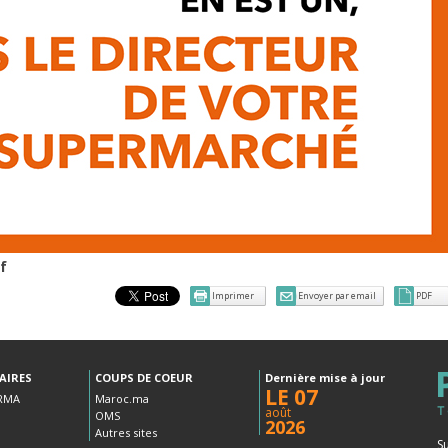
f
Imprimer
Envoyer par email
PDF
AIRES
COUPS DE COEUR
Dernière mise à jour
LE 07
RMA
Maroc.ma
août
OMS
2026
Autres sites
S