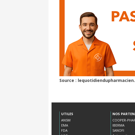
Source : lequotidiendupharmacien.
UTILES
NOS PARTEN
ANSM
COOPER-PHA
EMA
IBERMA
FDA
SANOFI