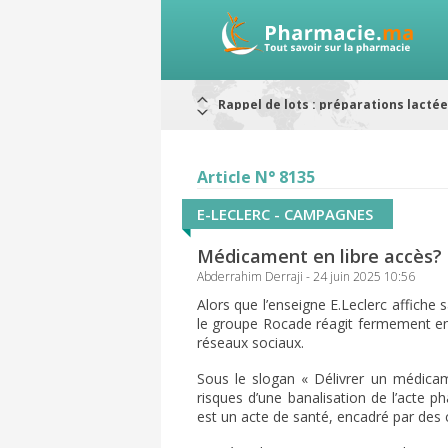
Alerte / AMMPS
Aureomycine ophtalmique : Rappel d
Nouveau : Déclaration d'effets indé
ARRÊT DE COMMERCIALISATION
RAPPELS DE LOTS
Article N° 8135
Rappel de lots : ANTITOXINE TÉTANI
Rappel de lots : préparations lacté
E-LECLERC - CAMPAGNES
Médicament en libre accès? :
Abderrahim Derraji - 24 juin 2025 10:56
Alors que l’enseigne E.Leclerc affich
le groupe Rocade réagit fermement en 
réseaux sociaux.
Sous le slogan « Délivrer un médicam
risques d’une banalisation de l’acte 
est un acte de santé, encadré par des