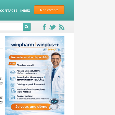
Mon compte
CONTACTS
INDEX
s,
es
es
ts