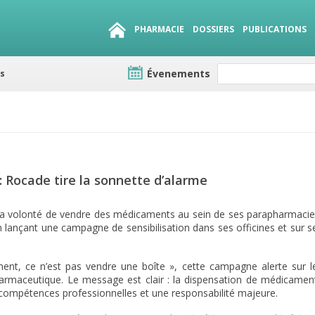
PHARMACIE
DOSSIERS
PUBLICATIONS
Évenements
e lots
sirables
QUE 1500.
es
 Rocade tire la sonnette d’alarme
e sa volonté de vendre des médicaments au sein de ses parapharmacie
lançant une campagne de sensibilisation dans ses officines et sur s
ent, ce n’est pas vendre une boîte », cette campagne alerte sur l
pharmaceutique. Le message est clair : la dispensation de médicamen
 compétences professionnelles et une responsabilité majeure.