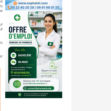
se
es
ne
ur
ut
es
er