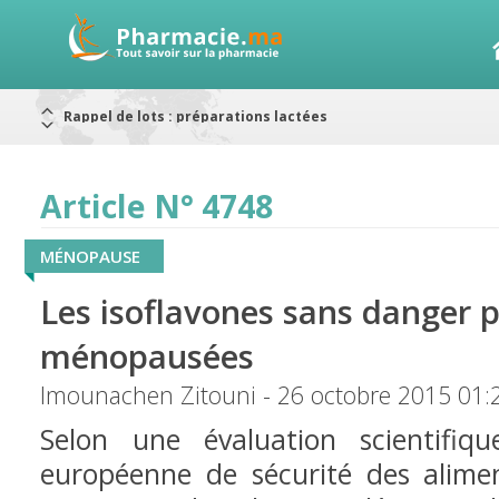
Alerte / AMMPS
Aureomycine ophtalmique : Rappel de lots
Nouveau : Déclaration d'effets indésirables
ARRÊT DE COMMERCIALISATION
RAPPELS DE LOTS
Article N° 4748
Rappel de lots : ANTITOXINE TÉTANIQUE 1500.
Rappel de lots : préparations lactées
MÉNOPAUSE
Les isoflavones sans danger 
ménopausées
Imounachen Zitouni - 26 octobre 2015 01:
Selon une évaluation scientifique
européenne de sécurité des aliment