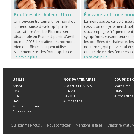
Bouffées de chaleur : Un nouveau médicament arrive bientôt
Un nouveau traitement hormonal de
La ménopause, caractérisée p
la ménopause développé par le
cessation du cycle menstruel,
laboratoire Astellas Pharma, sera
s'accompagne fréquemment
disponible en France à partir d'avril
symptômes vasomoteurs tel
ou mai 2025. Le traitement hormonal
les bouffées de chaleur et le
bien qu'efficace, est peu utilisé.
nocturnes, qui peuvent altére
Seulement 6 % des font appel à ce...
qualité de vie des femmes. Bi
En savoir plus
En savoir plus
UTILES
NOS PARTENAIRES
COUPS DE 
ANSM
COOPER-PHARMA
Maroc.ma
EMA
IBERMA
OMS
FDA
SANOFI
Autres sites
HAS
Autres sites
Medicament.ma
Autres sites
Qui sommes-nous ?
Nous contacter
Mentions legales
S’inscrire gratu