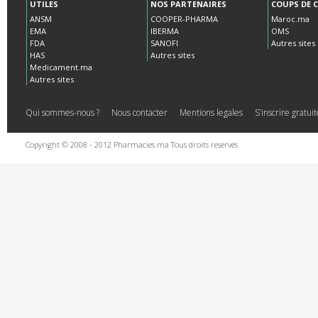
UTILES
NOS PARTENAIRES
COUPS DE 
ANSM
COOPER-PHARMA
Maroc.ma
EMA
IBERMA
OMS
FDA
SANOFI
Autres sites
HAS
Autres sites
Medicament.ma
Autres sites
Qui sommes-nous ?
Nous contacter
Mentions legales
S’inscrire gratu
Copyright © 2008 - 2012 Pharmacies.ma Tous droits reservés